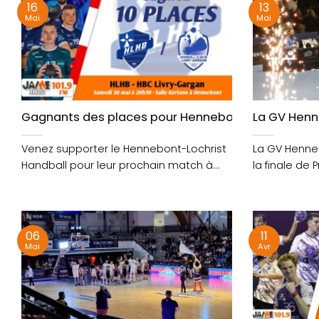
16
13
Mai
Mai
Gagnants des places pour Hennebont Lochrist HB f
La GV Henn
Venez supporter le Hennebont-Lochrist
La GV Henneb
Handball pour leur prochain match à
la finale de P
domicile. Les handballeurs
hennebontais comptent....
06
11
Mai
Avr