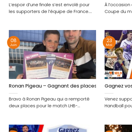
L’espoir d’une finale s’est envolé pour
À l’occasion 
les supporters de l’équipe de France.
Coupe du mon
Battus 2 à....
08
23
Juin
Mai
Ronan Pigeau – Gagnant des places pour le match L
Gagnez vos 
Bravo à Ronan Pigeau qui a remporté
Venez suppor
deux places pour le match LHB-
Handball pou
Folschviller HB....
samedi 6 juin.