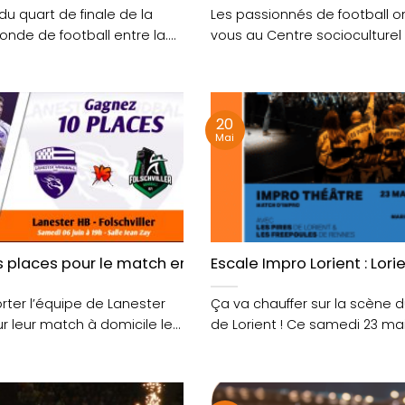
du quart de finale de la
Les passionnés de football o
de de football entre la....
vous au Centre socioculturel
Ferrat à Hennebont vendredi 2
20
Mai
HB- Folschviller HB
places pour le match entre Lanester Handball et Folsch
Escale Impro Lorient : Lor
ter l’équipe de Lanester
Ça va chauffer sur la scène 
r leur match à domicile le
de Lorient ! Ce samedi 23 mai.
...