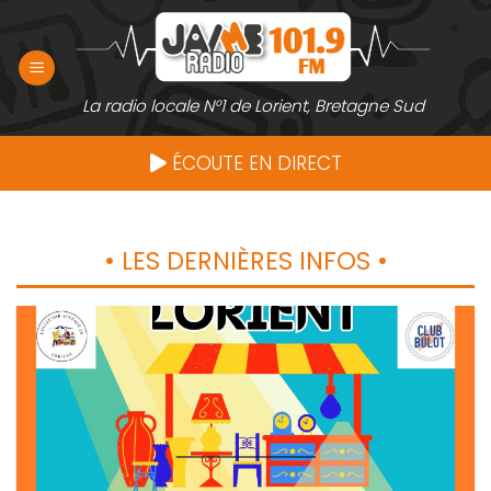
Passer
au
contenu
La radio locale N°1 de Lorient, Bretagne Sud
ÉCOUTE EN DIRECT
• LES DERNIÈRES INFOS •