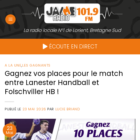
Passer
au
contenu
La radio locale N°1 de Lorient, Bretagne Sud
ÉCOUTE EN DIRECT
A LA UNE
,
LES GAGNANTS
Gagnez vos places pour le match
entre Lanester Handball et
Folschviller HB !
PUBLIÉ LE
23 MAI 2026
PAR
LUCIE BRIAND
23
Mai