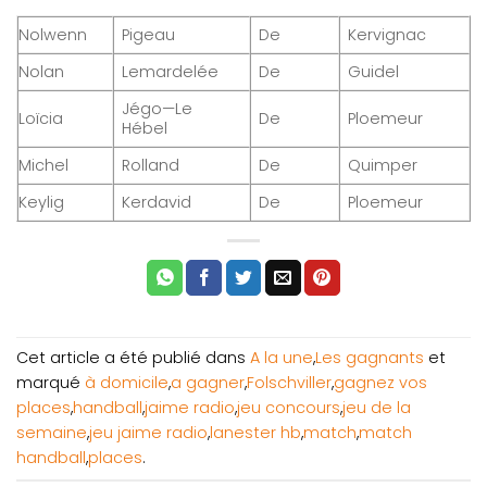
Nolwenn
Pigeau
De
Kervignac
Nolan
Lemardelée
De
Guidel
Jégo—Le
Loïcia
De
Ploemeur
Hébel
Michel
Rolland
De
Quimper
Keylig
Kerdavid
De
Ploemeur
Cet article a été publié dans
A la une
,
Les gagnants
et
marqué
à domicile
,
a gagner
,
Folschviller
,
gagnez vos
places
,
handball
,
jaime radio
,
jeu concours
,
jeu de la
semaine
,
jeu jaime radio
,
lanester hb
,
match
,
match
handball
,
places
.