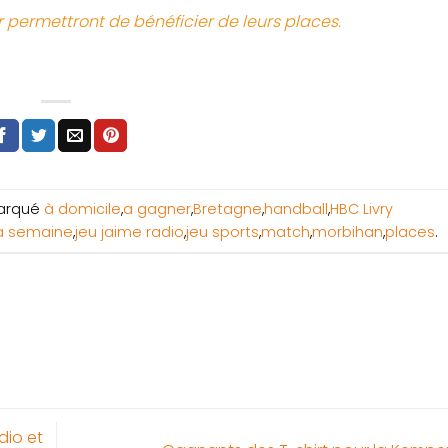
r permettront de bénéficier de leurs places.
arqué
à domicile
,
a gagner
,
Bretagne
,
handball
,
HBC Livry
la semaine
,
jeu jaime radio
,
jeu sports
,
match
,
morbihan
,
places
.
dio et