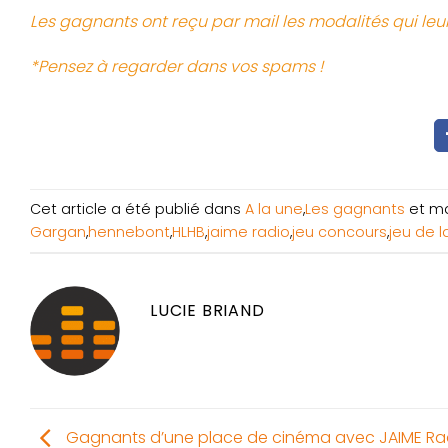
Les gagnants ont reçu par mail les modalités qui leu
*Pensez à regarder dans vos spams !
Cet article a été publié dans
A la une
,
Les gagnants
et m
Gargan
,
hennebont
,
HLHB
,
jaime radio
,
jeu concours
,
jeu de 
LUCIE BRIAND
Gagnants d’une place de cinéma avec JAIME Ra