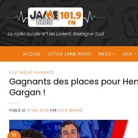
Passer
au
contenu
La radio locale N°1 de Lorient, Bretagne Sud
ACCUEIL
LOTOS JAIME RADIO
INFOS
JEUX
A LA UNE
,
LES GAGNANTS
Gagnants des places pour Henn
Gargan !
PUBLIÉ LE
16 MAI 2026
PAR
LUCIE BRIAND
16