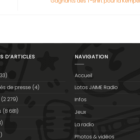
Gagnants des T-shirt pour la Kemper
S D’ARTICLES
NAVIGATION
33)
Accueil
s de presse
(4)
Lotos JAIME Radio
(2 279)
Infos
s
(8 681)
Jeux
3)
La radio
)
Photos & vidéos