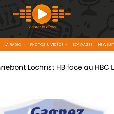
LA RADIO
PHOTOS & VIDÉOS
SONDAGES
NEWSLET
ebont Lochrist HB face au HBC L