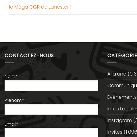
le Méga CGR de Lanester !
CONTACTEZ-NOUS
CATÉGORIE
A la une
(9 3
Nom*
Communiqué
Evénements
Prénom*
Infos Locale
instagram
(
Email*
Invités
(1 096