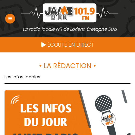
Passer
au
contenu
La radio locale N°1 de Lorient, Bretagne Sud
ÉCOUTE EN DIRECT
• LA RÉDACTION •
Les infos locales