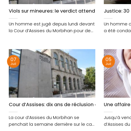
Viols sur mineures: le verdict attendu ce soir, à Va
Justice: 30
Un homme est jugé depuis lundi devant
Un homme d’
la Cour d’Assises du Morbihan pour des
a été condam
faits....
d’Assises du..
07
05
Juil
Juil
Cour d’Assises: dix ans de réclusion criminelle po
Une affair
La cour d’Assises du Morbihan se
Jusqu’à vendr
penchait la semaine dernière sur le cas
d’Assises du