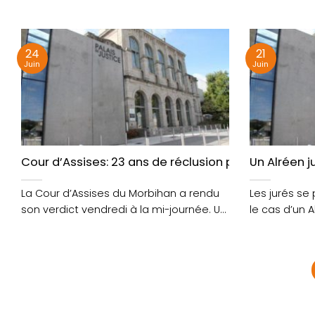
d’un couple,....
tâche d’exami
24
21
Juin
Juin
Cour d’Assises: 23 ans de réclusion pour le meur
Un Alréen 
La Cour d’Assises du Morbihan a rendu
Les jurés se
son verdict vendredi à la mi-journée. Un
le cas d’un 
Alréen....
d’années, acc