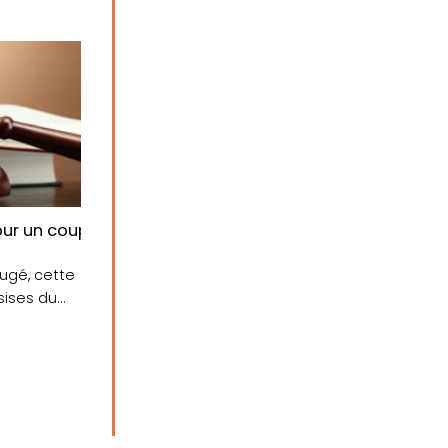
pour un coup de poing mortel
jugé, cette
sises du