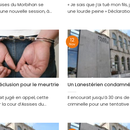
sises du Morbihan se
« Je sais que j’ai tué mon fils,
 une nouvelle session, à
une lourde peine » Déclaration 
redi....
12
Nov
sises du Morbihan
éclusion pour le meurtrier quimpérois
Un Lanestérien condamné à
t jugé en appel, cette
Il encourait jusqu’à 30 ans de
 la cour d’Assises du
criminelle pour une tentative
r des....
meurtre. Un Lanestérien....