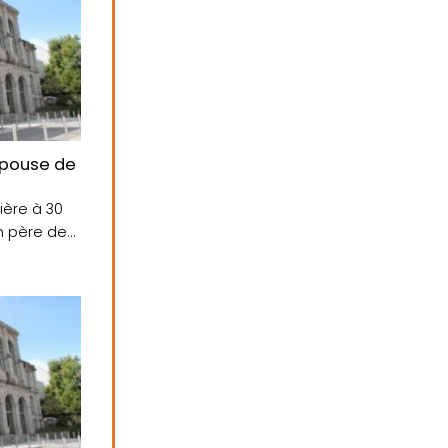
aujourd’hui
 épouse de plusieurs coups de fusil et sera rejugé en a
ère à 30
un père de