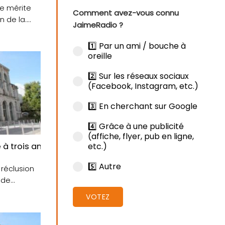
 je mérite
Comment avez-vous connu
de la....
JaimeRadio ?
1️⃣ Par un ami / bouche à
oreille
2️⃣ Sur les réseaux sociaux
(Facebook, Instagram, etc.)
3️⃣ En cherchant sur Google
4️⃣ Grâce à une publicité
(affiche, flyer, pub en ligne,
etc.)
 trois ans de prison pour tentative de meurtre
5️⃣ Autre
 réclusion
 de
VOTEZ