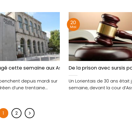
ner le....
Cour d’Assises du....
20
Mai
tre de sa compagne
jugé cette semaine aux Assises du Morbihan
De la prison avec sursis 
 penchent depuis mardi sur
Un Lorientais de 30 ans était 
Alréen d’une trentaine
semaine, devant la cour d’As
usé....
Morbihan....
1
2