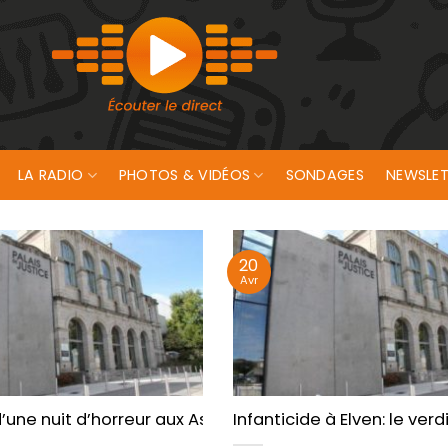
LA RADIO
PHOTOS & VIDÉOS
SONDAGES
NEWSLET
20
Avr
ient
’une nuit d’horreur aux Assises du Morbihan
Infanticide à Elven: le ver