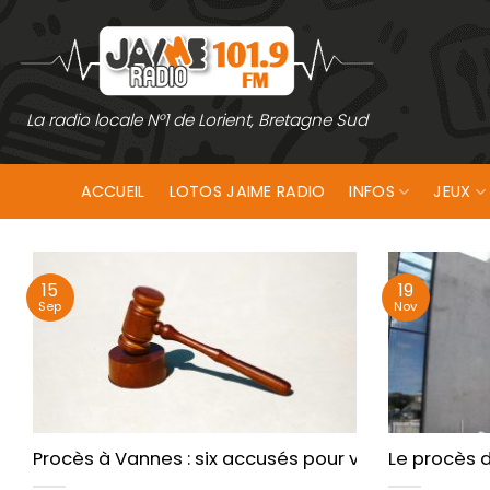
Passer
au
contenu
La radio locale N°1 de Lorient, Bretagne Sud
ACCUEIL
LOTOS JAIME RADIO
INFOS
JEUX
15
19
Sep
Nov
Procès à Vannes : six accusés pour violences à Lor
Le procès d