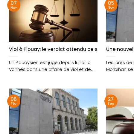
07
05
Nov
Nov
Viol à Plouay: le verdict attendu ce soir
Une nouvell
Un Plouaysien est jugé depuis lundi à
Les jurés de
Vannes dans une affaire de viol et de....
Morbihan se
semaine sur c
08
27
Fév
Sep