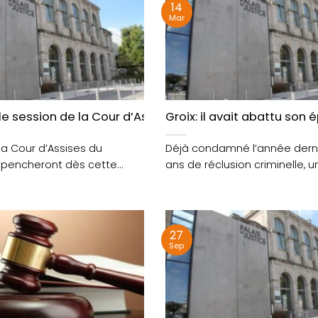
14
Mar
e session de la Cour d’Assises du Morbihan à partir d’
Groix: il avait abattu son
 la Cour d’Assises du
Déjà condamné l’année derni
 pencheront dès cette
ans de réclusion criminelle, 
inq....
famille groisillon....
27
Sep