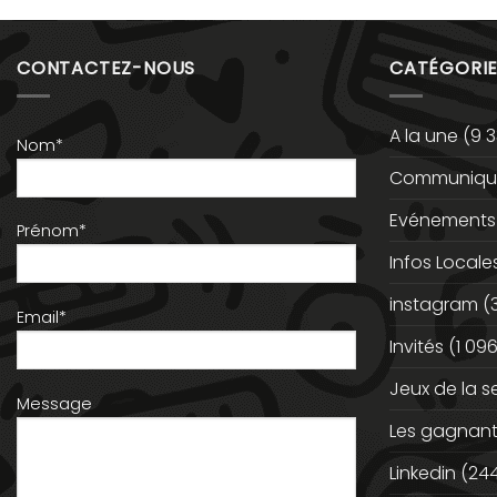
CONTACTEZ-NOUS
CATÉGORIE
A la une
(9 3
Nom*
Communiqué
Evénements
Prénom*
Infos Locale
instagram
(
Email*
Invités
(1 096
Jeux de la 
Message
Les gagnan
Linkedin
(244