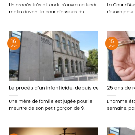
Un procès très attendu s’ouvre ce lundi
La Cour d’As
matin devant la cour d’assises du
réunira pour
Morbihan, à....
partir de merc
16
15
Avr
Avr
Le procès d’un infanticide, depuis ce matin aux As
25 ans de r
Une mère de famille est jugée pour le
L’homme étai
meurtre de son petit garçon de 9....
semaine, par
Morbihan, pou