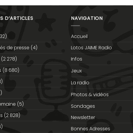
S D’ARTICLES
NAVIGATION
32)
Accueil
s de presse
(4)
Lotos JAIME Radio
(2 278)
Infos
s
(8 680)
Jeux
3)
La radio
)
Photos & vidéos
semaine
(5)
Sondages
ts
(2 828)
Newsletter
)
Bonnes Adresses