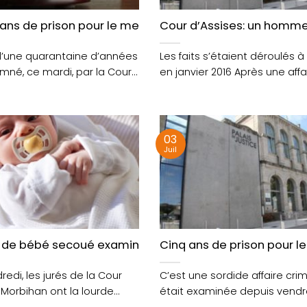
nnes
 ans de prison pour le meurtre d’Auray
Cour d’Assises: un homme
une quarantaine d’années
Les faits s’étaient déroulés 
né, ce mardi, par la Cour
en janvier 2016 Après une affa
..
meurtre à....
03
Juil
ur le père du bébé secoué
e de bébé secoué examinée en ce moment à Vannes
Cinq ans de prison pour le
edi, les jurés de la Cour
C’est une sordide affaire crim
 Morbihan ont la lourde
était examinée depuis vendre