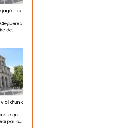
 jugé pour tentative de meurtre
à Cléguérec
ire de
 viol d’un adolescent
inelle qui
di par la