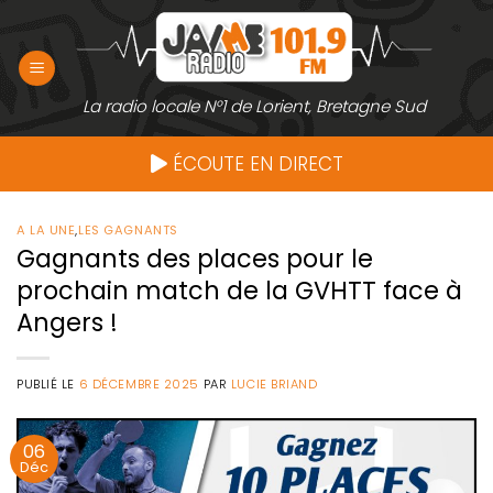
Passer
au
contenu
La radio locale N°1 de Lorient, Bretagne Sud
ÉCOUTE EN DIRECT
A LA UNE
,
LES GAGNANTS
Gagnants des places pour le
prochain match de la GVHTT face à
Angers !
PUBLIÉ LE
6 DÉCEMBRE 2025
PAR
LUCIE BRIAND
06
Déc