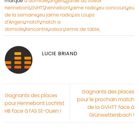
marqué
à domicile
,
angers
,
garde du voeux
Hennebont
,
GVHTT
,
hennebont
,
jaime radio
,
jeu concours
,
jeu
de la semaine
,
jeu jaime radio
,
Les Loups
d'Angers
,
match
,
match a
domicile
,
Rencontre
,
saison
,
tennis de table
.
LUCIE BRIAND
Gagnants des places
Gagnants des places
pour le prochain match
pour Hennebont Lochrist
de la GVHTT face à
HB face à l’AS St-Ouen !
Grünwettersbach !