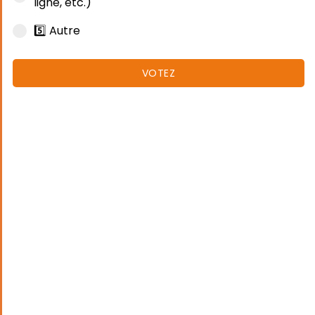
ligne, etc.)
5️⃣ Autre
VOTEZ