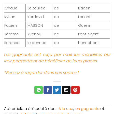
Arnaud
Le toullec
de
Baden
Kyrian
Kerdavid
de
Lorient
Fabien
MASSON
de
Guenin
Jérôme
Yvenou
de
Pont-Scorff
florence
le pennec
de
hennebont
Les gagnants ont reçu par mail les modalités qui
leur permettront de bénéficier de leurs places.
*Pensez à regarder dans vos spams !
Cet article a été publié dans
A la une
,
Les gagnants
et