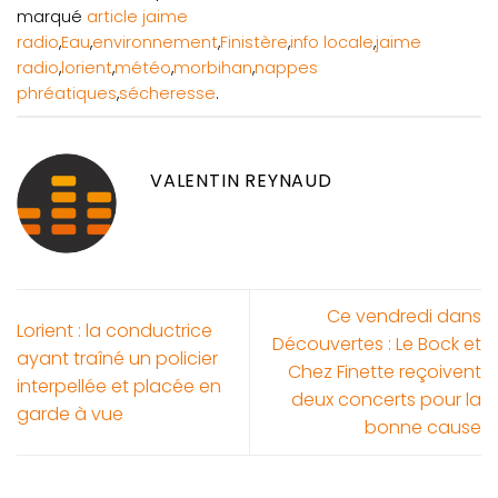
marqué
article jaime
radio
,
Eau
,
environnement
,
Finistère
,
info locale
,
jaime
radio
,
lorient
,
météo
,
morbihan
,
nappes
phréatiques
,
sécheresse
.
VALENTIN REYNAUD
Ce vendredi dans
Lorient : la conductrice
Découvertes : Le Bock et
ayant traîné un policier
Chez Finette reçoivent
interpellée et placée en
deux concerts pour la
garde à vue
bonne cause