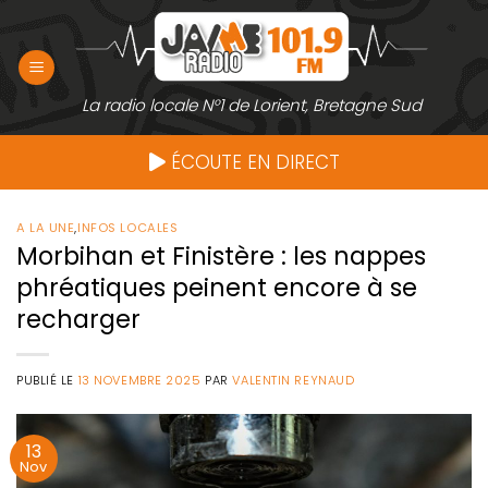
Passer
au
contenu
La radio locale N°1 de Lorient, Bretagne Sud
ÉCOUTE EN DIRECT
A LA UNE
,
INFOS LOCALES
Morbihan et Finistère : les nappes
phréatiques peinent encore à se
recharger
PUBLIÉ LE
13 NOVEMBRE 2025
PAR
VALENTIN REYNAUD
13
Nov