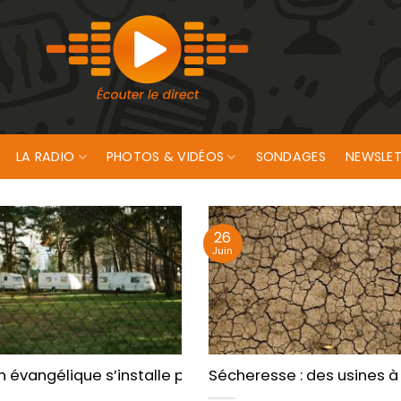
LA RADIO
PHOTOS & VIDÉOS
SONDAGES
NEWSLET
26
Juin
 hectares détruits
n évangélique s’installe près de Douarnenez
Sécheresse : des usines à 