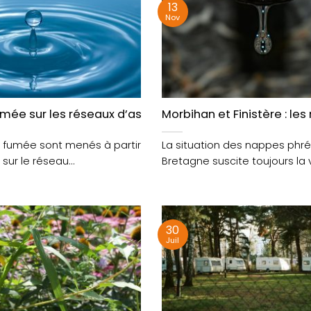
13
Nov
agence Loire-Bretagne
umée sur les réseaux d’assainissement à Lanester jus
Morbihan et Finistère : l
e fumée sont menés à partir
La situation des nappes phr
 sur le réseau
Bretagne suscite toujours la v
ment de Lanester.....
Selon le Bureau de....
30
Juil