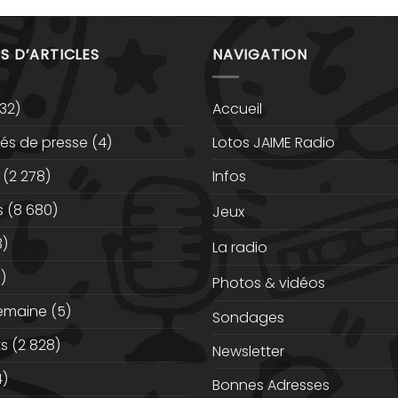
S D’ARTICLES
NAVIGATION
32)
Accueil
s de presse
(4)
Lotos JAIME Radio
(2 278)
Infos
s
(8 680)
Jeux
3)
La radio
)
Photos & vidéos
semaine
(5)
Sondages
ts
(2 828)
Newsletter
)
Bonnes Adresses