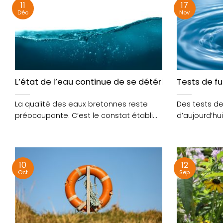
11
17
Déc
Nov
L’état de l’eau continue de se détériorer, selon l’
Tests de f
La qualité des eaux bretonnes reste
Des tests d
préoccupante. C’est le constat établi
d’aujourd’hui
dans le dernier état....
d’assainisse
10
12
Oct
Sep