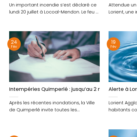
Un important incendie s’est déclaré ce
Attendue un
lundi 20 juillet à Locoal-Mendon. Le feu a
Lorient, une
pris....
évangélique s
24
19
Fév
Fév
Intempéries Quimperlé : jusqu’au 2 mars pour décla
Alerte à Lo
Après les récentes inondations, la Ville
Lorient Agg
de Quimperlé invite toutes les
habitants co
personnes sinistrées (habitants,
facture d’ea
propriétaires,....