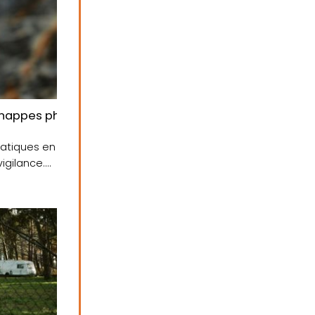
qu’au 5 décembre
es nappes phréatiques peinent encore à se recharger
éatiques en
igilance.