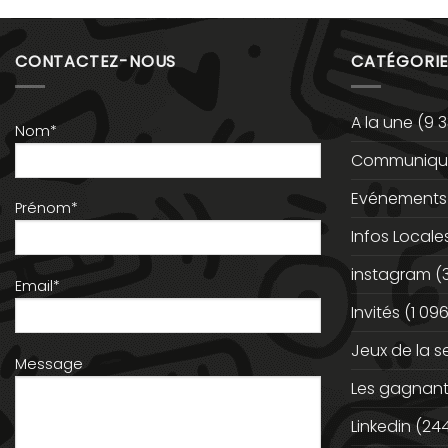
CONTACTEZ-NOUS
CATÉGORIE
A la une
(9 3
Nom*
Communiqué
Evénements
Prénom*
Infos Locale
instagram
(
Email*
Invités
(1 096
Jeux de la 
Message
Les gagnan
Linkedin
(244