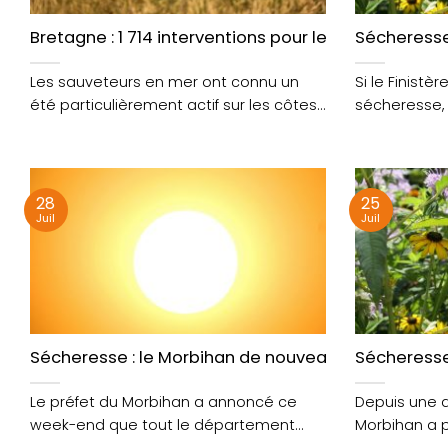
Bretagne : 1 714 interventions pour les sauveteurs 
Sécheresse
Les sauveteurs en mer ont connu un
Si le Finistè
été particulièrement actif sur les côtes
sécheresse,
bretonnes. Selon....
rigueur dans..
28
25
Juil
Juil
Sécheresse : le Morbihan de nouveau placé en ale
Sécheresse
Le préfet du Morbihan a annoncé ce
Depuis une di
week-end que tout le département
Morbihan a 