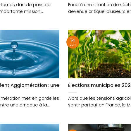
 temps dans le pays de
Face à une situation de séc
 importante mission
devenue critique, plusieurs e
’est finalement installée....
industrielles du bassin de Ponti
14
Jan
rer son sinistre
rient Agglomération : une arnaque à la facture d’eau e
Élections municipales 2026
lomération met en garde les
Alors que les tensions agrico
ntre une arnaque à la
sentir partout en France, le 
u actuellement....
voit ce....