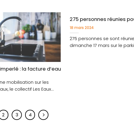
pour une opération d’asséche
275 personnes réunies po
18 mars 2024
275 personnes se sont réuni
dimanche 17 mars sur le park
centre nautique de....
moteur » technique de la piscine.
mperlé : la facture d’eau qui ne passe pas
une mobilisation sur les
ux, le collectif Les Eaux
...
2
3
4