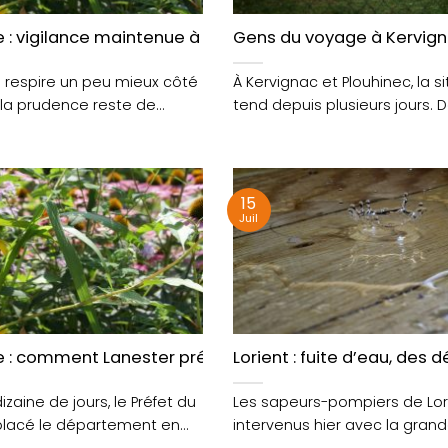
en mer cet été
 : vigilance maintenue à Quimperlé
Gens du voyage à Kervigna
re respire un peu mieux côté
À Kervignac et Plouhinec, la s
 la prudence reste de
tend depuis plusieurs jours. 
..
groupes de gens....
15
Juil
rte
 : comment Lanester préserve ses espaces verts ?
Lorient : fuite d’eau, de
zaine de jours, le Préfet du
Les sapeurs-pompiers de Lor
placé le département en
intervenus hier avec la gran