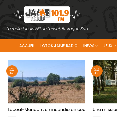
Passer
au
contenu
La radio locale N°1 de Lorient, Bretagne Sud
ACCUEIL
LOTOS JAIME RADIO
INFOS
JEUX
20
20
Juil
Juil
Locoal-Mendon : un incendie en cours, déjà quatre
Une missio