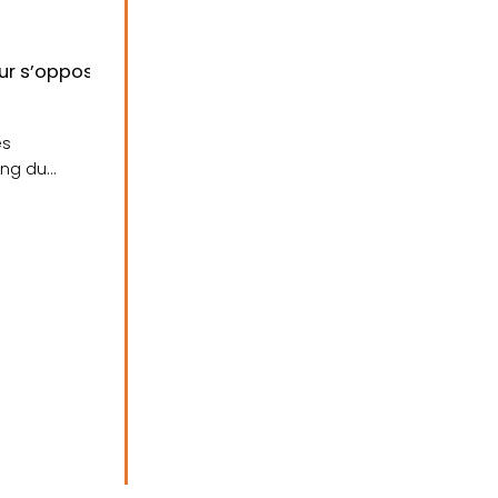
ment....
ur s’opposer au projet de thalassothérapie de Larmor
es
ing du