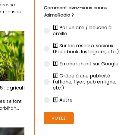
heresse
Comment avez-vous connu
ntreprises
JaimeRadio ?
vy....
1️⃣ Par un ami / bouche à
oreille
2️⃣ Sur les réseaux sociaux
(Facebook, Instagram, etc.)
3️⃣ En cherchant sur Google
4️⃣ Grâce à une publicité
(affiche, flyer, pub en ligne,
etc.)
n cours
 : agriculture et enjeux ruraux dans le Morbihan
5️⃣ Autre
les se font
Morbihan
VOTEZ