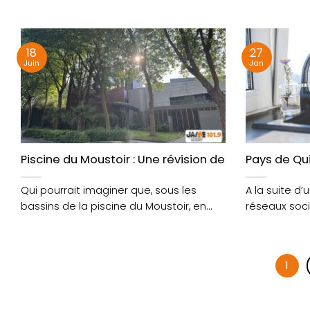
passera en alerte....
alerte....
18
27
Juin
Jan
Piscine du Moustoir : Une révision des 20 ans du « 
Pays de Qui
Qui pourrait imaginer que, sous les
A la suite d’
bassins de la piscine du Moustoir, en
réseaux socia
plein cœur....
Citoyennes a.
1