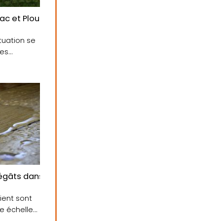
c et Plouhinec : un accueil indigne ?
ituation se
Des
s dégâts dans un immeuble
ient sont
de échelle