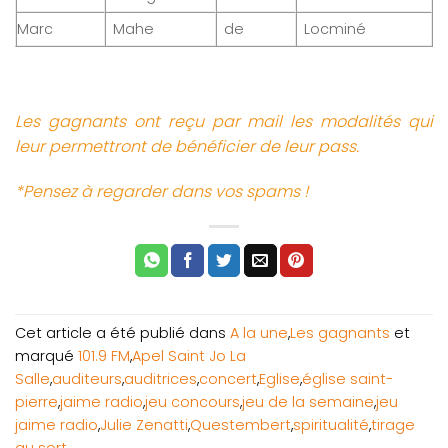
Marc
Mahe
de
Locminé
Les gagnants ont reçu par mail les modalités qui
leur permettront de bénéficier de leur pass.
*Pensez à regarder dans vos spams !
Cet article a été publié dans
A la une
,
Les gagnants
et
marqué
101.9 FM
,
Apel Saint Jo La
Salle
,
auditeurs
,
auditrices
,
concert
,
Eglise
,
église saint-
pierre
,
jaime radio
,
jeu concours
,
jeu de la semaine
,
jeu
jaime radio
,
Julie Zenatti
,
Questembert
,
spiritualité
,
tirage