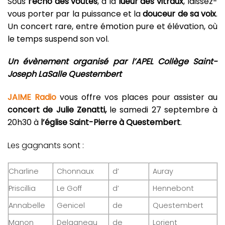
Sous
l’écho des voûtes
, à la
lueur des vitraux
, laissez-
vous porter par la puissance et la
douceur de sa voix
.
Un concert rare, entre émotion pure et élévation, où
le temps suspend son vol.
Un évènement organisé par l’APEL Collège Saint-
Joseph LaSalle Questembert
JAIME Radio
vous offre vos places pour assister au
concert de Julie Zenatti,
le samedi 27 septembre à
20h30 à
l’église Saint-Pierre à Questembert
.
Les gagnants sont :
Charline
Chonnaux
d’
Auray
Priscillia
Le Goff
d’
Hennebont
Annabelle
Genicel
de
Questembert
Manon
Delagneau
de
Lorient