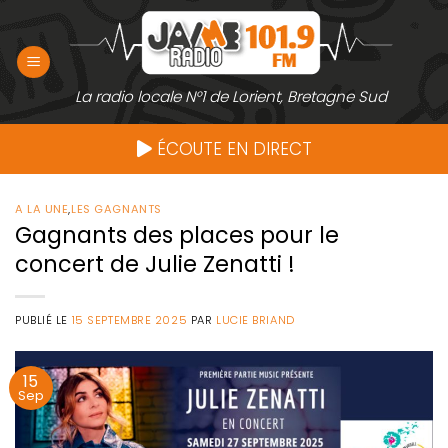
Passer
au
contenu
La radio locale N°1 de Lorient, Bretagne Sud
ÉCOUTE EN DIRECT
A LA UNE
,
LES GAGNANTS
Gagnants des places pour le
concert de Julie Zenatti !
PUBLIÉ LE
15 SEPTEMBRE 2025
PAR
LUCIE BRIAND
15
Sep