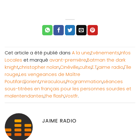
Cet article a été publié dans
A la une
,
Evénements
,
Infos
Locales
et marqué
avant-première
,
Batman the dark
knight
,
christopher nolan
,
Cinéville
,
culte
,
E.T
,
jaime radio
,
l'île
rouge
,
Les vengeances de Maître
Poutifard
,
lorient
,
miraculous
,
Programmation
,
séances
sous-titrées en français pour les personnes sourdes et
malentendantes
,
the flash
,
Vostfr
.
JAIME RADIO