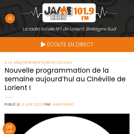
Passer
au
contenu
La radio locale N°1 de Lorient, Bretagne Sud
ÉCOUTE EN DIRECT
A LA UNE
,
EVÉNEMENTS
,
INFOS LOCALES
Nouvelle programmation de la
semaine aujourd’hui au Cinéville de
Lorient !
PUBLIÉ LE
6 JUIN 2023
PAR
JAIME RADIO
06
Juin