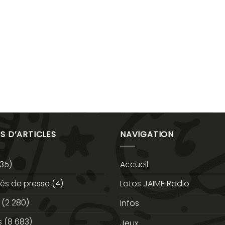
S D’ARTICLES
NAVIGATION
35)
Accueil
s de presse
(4)
Lotos JAIME Radio
(2 280)
Infos
s
(8 683)
Jeux