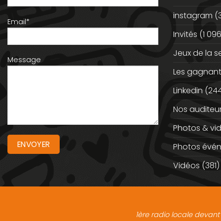
instagram
(
Email*
Invités
(1 096
Jeux de la 
Message
Les gagnan
Linkedin
(244
Nos auditeu
Photos & vi
Photos évé
Vidéos
(381)
1ère radio locale devant 