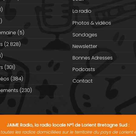
3)
La radio
)
Photos & vidéos
semaine
(5)
Sondages
ts
(2 828)
Newsletter
)
Bonnes Adresses
rs
(301)
Podcasts
déos
(384)
Contact
nements
(230)
JAIME Radio, la radio locale N°1 de Lorient Bretagne Sud :
toutes les radios domiciliées sur le territoire du pays de Lorien