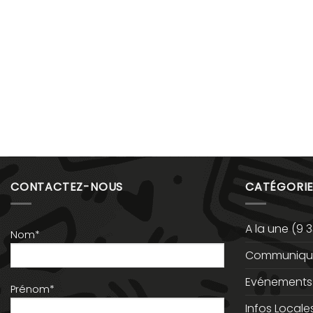
CONTACTEZ-NOUS
CATÉGORIE
A la une
(9 3
Nom*
Communiqué
Evénements
Prénom*
Infos Locale