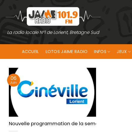
Passer
au
contenu
La radio locale N°1 de Lorient, Bretagne Sud
ACCUEIL
LOTOS JAIME RADIO
INFOS
JEUX
06
Juin
Nouvelle programmation de la semaine aujourd’hui 