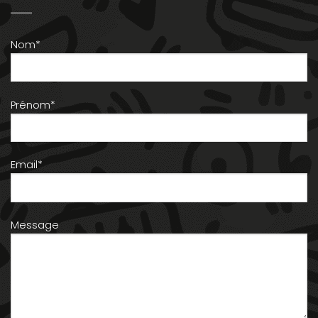
Nom*
Prénom*
Email*
Message