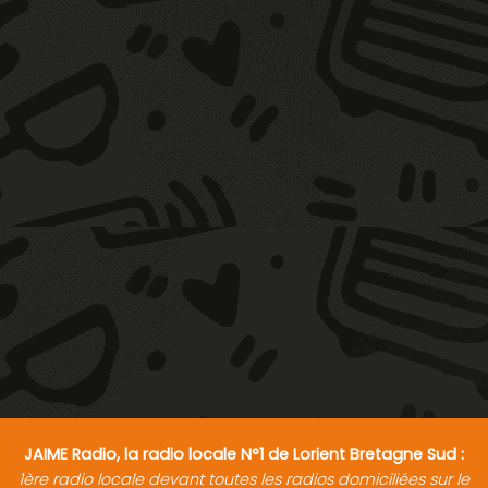
JAIME Radio, la radio locale N°1 de Lorient Bretagne Sud :
1ère radio locale devant toutes les radios domiciliées sur le