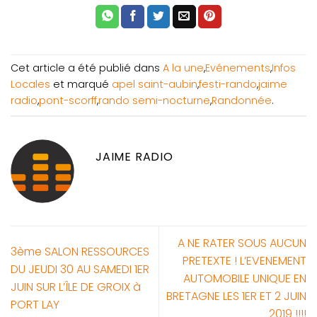
Cet article a été publié dans
A la une
,
Evénements
,
Infos
Locales
et marqué
apel saint-aubin
,
festi-rando
,
jaime
radio
,
pont-scorff
,
rando semi-nocturne
,
Randonnée
.
JAIME RADIO
A NE RATER SOUS AUCUN
3ème SALON RESSOURCES
PRETEXTE ! L’EVENEMENT
DU JEUDI 30 AU SAMEDI 1ER
AUTOMOBILE UNIQUE EN
JUIN SUR L’ÎLE DE GROIX à
BRETAGNE LES 1ER ET 2 JUIN
PORT LAY
2019 !!!!