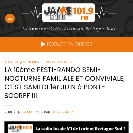
Passer
au
contenu
La radio locale N°1 de Lorient, Bretagne Sud
ÉCOUTE EN DIRECT
A LA UNE
,
EVÉNEMENTS
,
INFOS LOCALES
LA 10ème FESTI-RANDO SEMI-
NOCTURNE FAMILIALE ET CONVIVIALE,
C’EST SAMEDI 1er JUIN à PONT-
SCORFF !!!
PUBLIÉ LE
29 MAI 2019
PAR
JAIME RADIO