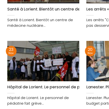
Santé à Lorient. Bientôt un centre de médecine nu
Les arrêts «
Santé à Lorient. Bientôt un centre de
Les arrêts "C
médecine nucléaire
pas desservis 
https://t.co/LMvaYs2JNs
https://t.co/ngoLw5NACv
23
20
Nov
Nov
Hôpital de Lorient. Le personnel de pédiatrie fait g
Lanester. P
Hôpital de Lorient. Le personnel de
Lanester. Plu
pédiatrie fait grève
budget parti