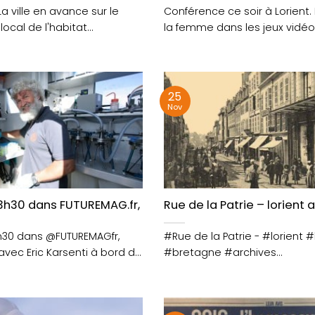
a ville en avance sur le
Conférence ce soir à Lorient.
cal de l'habitat
la femme dans les jeux vidé
/nsGlQcrRTY
https://t.co/q8IWdr1bWQ
apdlzIiCUv
https://t.co/blOZupIxAN
25
Nov
 savoir de l’histoire du lieu
3h30 dans FUTUREMAG.fr, embarquez avec Eric Karsenti
Rue de la Patrie – lorient 
h30 dans @FUTUREMAGfr,
#Rue de la Patrie - #lorient #
vec Eric Karsenti à bord de
#bretagne #archives
à la....
https://t.co/nuZ1WFxcNG #Ax
communication