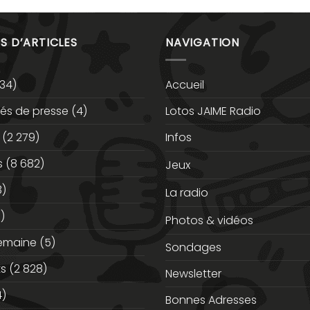
S D’ARTICLES
NAVIGATION
34)
Accueil
s de presse
(4)
Lotos JAIME Radio
(2 279)
Infos
s
(8 682)
Jeux
3)
La radio
)
Photos & vidéos
semaine
(5)
Sondages
ts
(2 828)
Newsletter
)
Bonnes Adresses