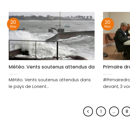
https://t.co/yxITWxpjI8
https://t.co
https://t.co/VPEADt51Vw
https://t.co/
20
20
Nov
Nov
Météo. Vents soutenus attendus dans le pays de L
Primaire dro
Météo. Vents soutenus attendus dans
#Primairedroi
le pays de Lorient
devant, 3 voi
https://t.co/SbhW0ZJ1eg
@ouestfrance 
https://t.co/QzTb3EvfTT
1
…
8