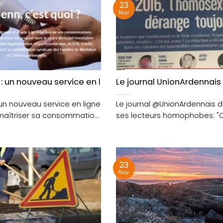
23
Nov
n : un nouveau service en ligne pour mieux maîtriser 
Le journal UnionArdennai
: un nouveau service en ligne
Le journal @UnionArdennais
maîtriser sa consommation
ses lecteurs homophobes: "On
 #TransitionEnergétique…....
que la haine avait un....
23
Nov