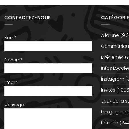
CONTACTEZ-NOUS
CATÉGORIE
A la une
(9 3
Nom*
Communiqué
Evénements
Prénom*
Infos Locale
instagram
(
Email*
Invités
(1 096
Jeux de la 
Message
Les gagnan
Linkedin
(244