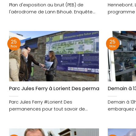
Plan d'exposition au bruit (PEB) de
Hennebont. L
l'aérodrome de Lann Bihoué. Enquête
programme lo
publique jusqu'au 9/12 #Lorient....
https://t.co
https://t.co/
25
25
Nov
Nov
Parc Jules Ferry à Lorient Des permanences pour tout
Demain à 1
Parc Jules Ferry #Lorient Des
Demain à 13
permanences pour tout savoir de
embarquez a
l'histoire du lieu et du....
#TaraOceans, 