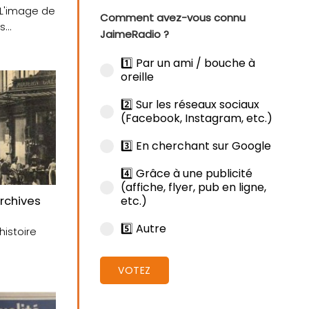
 L'image de
Comment avez-vous connu
os
JaimeRadio ?
1️⃣ Par un ami / bouche à
oreille
2️⃣ Sur les réseaux sociaux
(Facebook, Instagram, etc.)
3️⃣ En cherchant sur Google
4️⃣ Grâce à une publicité
(affiche, flyer, pub en ligne,
etc.)
 à bord de Tara
archives
5️⃣ Autre
histoire
e-de-
VOTEZ