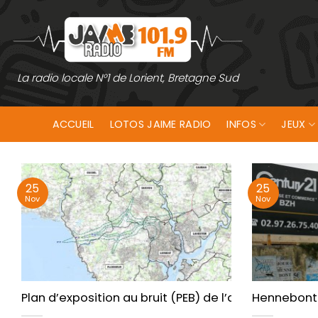
Passer
au
contenu
La radio locale N°1 de Lorient, Bretagne Sud
ACCUEIL
LOTOS JAIME RADIO
INFOS
JEUX
25
25
Nov
Nov
Plan d’exposition au bruit (PEB) de l’aérodrome de
Hennebont. 