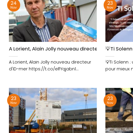
24
23
Nov
Nov
A Lorient, Alain Jolly nouveau directeur d’ID-mer
💡Ti Solen
A Lorient, Alain Jolly nouveau directeur
💡Ti Solenn 
d'ID-mer https://t.co/elfYqjabn1
pour mieux 
https://t.co/NG7g97erLT
d’électricité
23
23
Nov
Nov