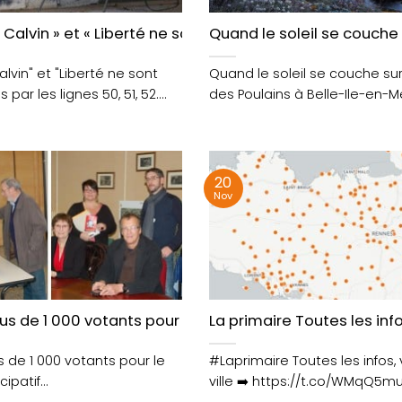
cléaire
 Calvin » et « Liberté ne sont pas desservis par les lignes
Quand le soleil se couche 
alvin" et "Liberté ne sont
Quand le soleil se couche sur
par les lignes 50, 51, 52....
des Poulains à Belle-Ile-en-Me
temps est....
20
Nov
rève
lus de 1 000 votants pour le budget participat…
La primaire Toutes les infos,
s de 1 000 votants pour le
#Laprimaire Toutes les infos, v
cipatif
ville ➡️ https://t.co/WMqQ5m