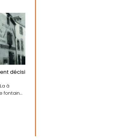
ient décision d’établir une fontaine publique monume
La à
ne fontaine
e....