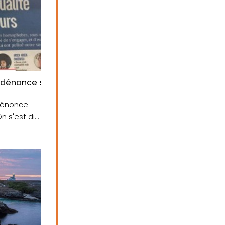
sa consommatio…
s dénonce ses lecteurs homophobes:
 dénonce
 s'est dit