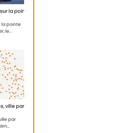
 50, 51, …
sur la pointe des Poulains à Belle-Ile-en-Mer…
 la pointe
r, le
 ville par ville
ille par
u1im