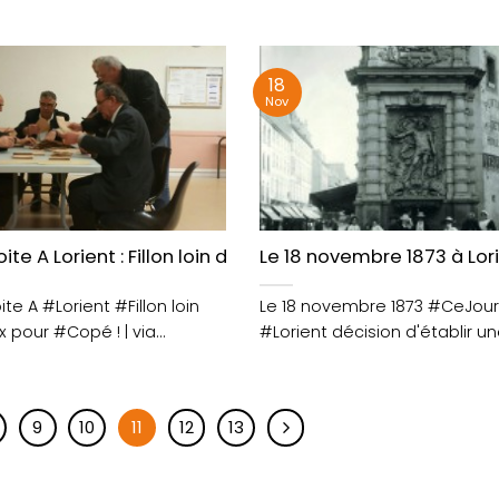
/BdaXXrGBlC
https://t.co/gYOym8zc4o
tG38L2Xv3i
18
Nov
orient
ite A Lorient : Fillon loin devant, 3 voix pour Copé !
Le 18 novembre 1873 à Lor
te A #Lorient #Fillon loin
Le 18 novembre 1873 #CeJour
x pour #Copé ! | via
#Lorient décision d'établir u
:....
publique monumentale à l'angl
9
10
11
12
13