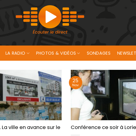
LA RADIO
PHOTOS & VIDÉOS
SONDAGES
NEWSLET
25
Nov
 Lann Bihoué. Enquête publique
La ville en avance sur le programme local de l’habitat
Conférence ce soir à Lori