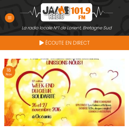
Passer
au
contenu
La radio locale N°1 de Lorient, Bretagne Sud
ÉCOUTE EN DIRECT
18
Nov