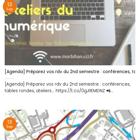
13
Sep
[Agenda] Préparez vos rdv du 2nd semestre : conférences, tabl
[Agenda] Préparez vos rdv du 2nd semestre : conférences,
tables rondes, ateliers... https://t.co/0gJI1EMDNZ 📲
https://t.co/sOhnK87P37
13
Sep