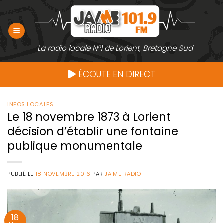
Passer
au
contenu
La radio locale N°1 de Lorient, Bretagne Sud
ÉCOUTE EN DIRECT
INFOS LOCALES
Le 18 novembre 1873 à Lorient
décision d’établir une fontaine
publique monumentale
PUBLIÉ LE
18 NOVEMBRE 2016
PAR
JAIME RADIO
18