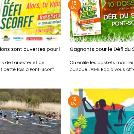
15
Mai
t c’est dimanche 24 juillet !
tions sont ouvertes pour le Défi du Scorff 🏃
Gagnants pour le Défi du S
ils de Lanester et de
On enfile les baskets mainte
t cette fois à Pont-Scorff
puisque JAIME Radio vous offr
semaine votre inscription....
19
Mar