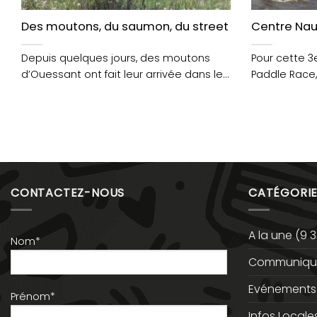
Des moutons, du saumon, du street art et une guin
Centre Naut
Depuis quelques jours, des moutons
Pour cette 3e
d’Ouessant ont fait leur arrivée dans le
Paddle Race,
nouveau quartier de....
de....
CONTACTEZ-NOUS
CATÉGORIE
A la une
(9 3
Nom*
Communiqué
Evénements
Prénom*
Infos Locale