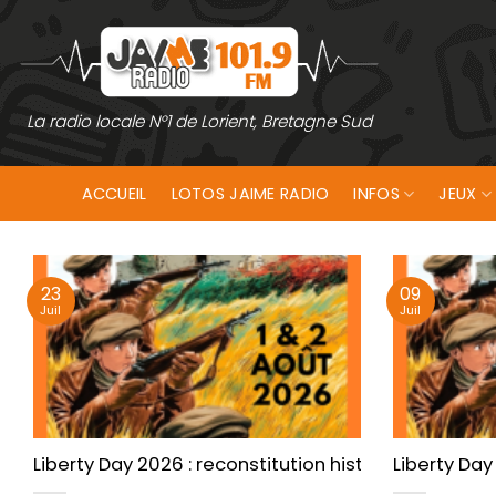
Passer
au
contenu
La radio locale N°1 de Lorient, Bretagne Sud
ACCUEIL
LOTOS JAIME RADIO
INFOS
JEUX
23
09
Juil
Juil
Liberty Day 2026 : reconstitution historique à Pont-
Liberty Day