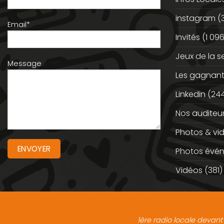
instagram
(
Email*
Invités
(1 096
Jeux de la 
Message
Les gagnan
Linkedin
(244
Nos auditeu
Photos & vi
Photos évé
Vidéos
(381)
1ère radio locale devant 