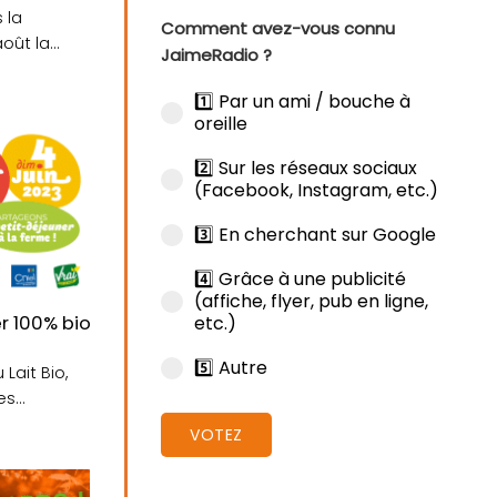
 la
Comment avez-vous connu
août la
JaimeRadio ?
..
1️⃣ Par un ami / bouche à
oreille
2️⃣ Sur les réseaux sociaux
(Facebook, Instagram, etc.)
3️⃣ En cherchant sur Google
4️⃣ Grâce à une publicité
(affiche, flyer, pub en ligne,
etc.)
r 100% bio et local, ce week-end, à la Fête du Lait Bio
5️⃣ Autre
 Lait Bio,
es
VOTEZ