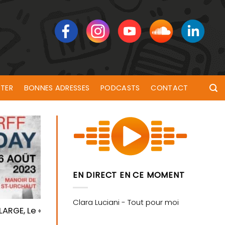
TER
BONNES ADRESSES
PODCASTS
CONTACT
EN DIRECT EN CE MOMENT
GE, Le « Pont-Scorff Liberty Day », les 5 et 6 août à 