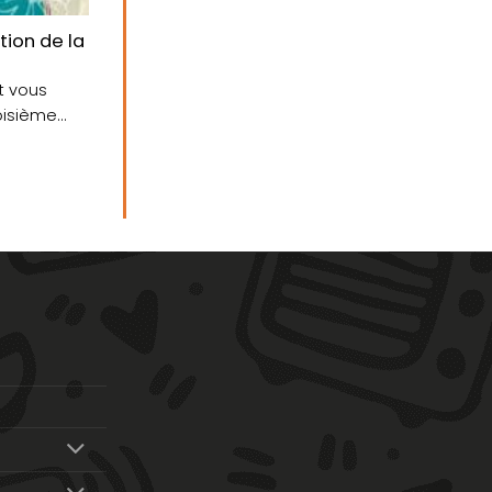
rge !
 raid exigeant
tion de la Paddle Race s’élancera de Pont-Scorff !
t vous
roisième