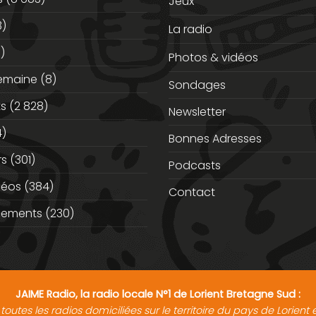
Jeux
3)
La radio
)
Photos & vidéos
semaine
(8)
Sondages
ts
(2 828)
Newsletter
)
Bonnes Adresses
rs
(301)
Podcasts
déos
(384)
Contact
nements
(230)
JAIME Radio, la radio locale N°1 de Lorient Bretagne Sud :
toutes les radios domiciliées sur le territoire du pays de Lorien