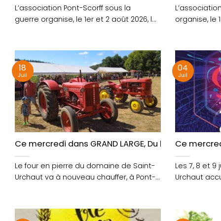
L’association Pont-Scorff sous la
L’associatio
guerre organise, le 1er et 2 août 2026, la
organise, le 
quatrième édition du Liberty Day sur le....
quatrième édi
18
04
Juil
Juil
Ce mercredi dans GRAND LARGE, Du blé au pain, c’est
Ce mercred
Le four en pierre du domaine de Saint-
Les 7, 8 et 9
Urchaut va à nouveau chauffer, à Pont-
Urchaut accue
Scorff. A l’occasion....
27ème....