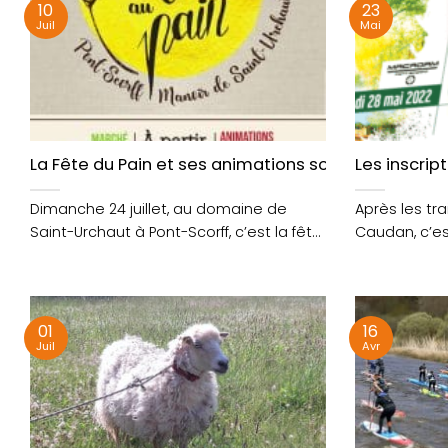
10
23
Juil
Mai
La Fête du Pain et ses animations sont de retour ! E
Les inscrip
Dimanche 24 juillet, au domaine de
Après les tra
Saint-Urchaut à Pont-Scorff, c’est la fête
Caudan, c’es
du blé au....
que les....
01
16
Juil
Avr