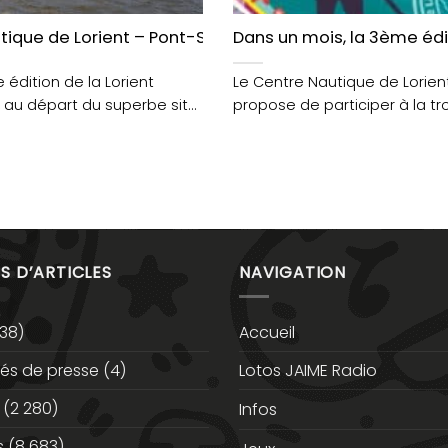
guette au bord de l’eau, cette semaine dans Grand La
ique de Lorient – Pont-Scorff/Lorient Paddle Race : un
Dans un mois, la 3ème édi
 édition de la Lorient
Le Centre Nautique de Lorien
 au départ du superbe site
propose de participer à la t
édition du raid....
S D’ARTICLES
NAVIGATION
38)
Accueil
s de presse
(4)
Lotos JAIME Radio
(2 280)
Infos
s
(8 683)