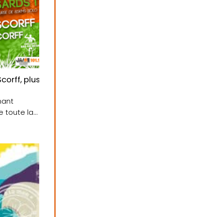
corff, plusieurs courses nature à découvrir le 28 mai !
nant
e toute la