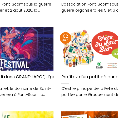
n Pont-Scorff sous la guerre
L’association Pont-Scorff sous
1er et 2 août 2026, la
guerre organisera les 5 et 6 
tion....
2ème édition du « Pont-Scorff..
02
Juin
 l’été à Pont-Scorff !
i dans GRAND LARGE, J’peux pas, j’ai Saumon !
Profitez d’un petit déjeune
 juillet, le domaine de Saint-
C’est le principe de la Fête du
illera à Pont-Scorff la
portée par le Groupement d
Agriculteurs....