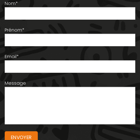
Nom*
Prénom*
Email*
Message