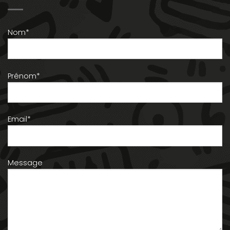
Nom*
Prénom*
Email*
Message