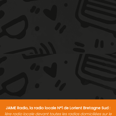
JAIME Radio, la radio locale N°1 de Lorient Bretagne Sud :
1ère radio locale devant toutes les radios domiciliées sur le