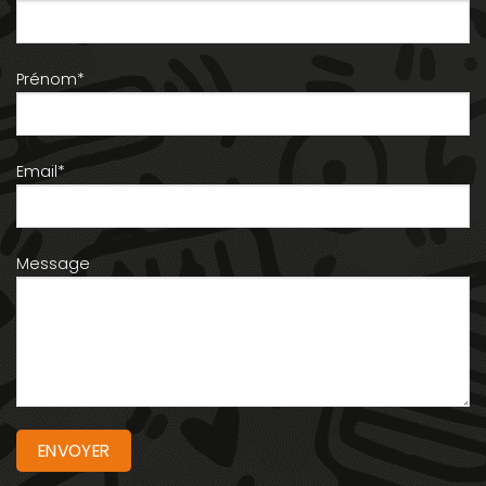
Prénom*
Email*
Message