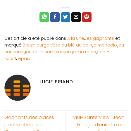
Cet article a été publié dans
A la une
,
Les gagnants
et
marqué
Breizh burger
,
fête du blé au pain
,
jaime radio
,
jeu
concours
,
jeu de la semaine
,
jeu jaime radio
,
pont-
scorff
,
repas
.
LUCIE BRIAND
Gagnants des places
VIDÉO : Interview : Jean-
pour le chant de
François Feuillette à la