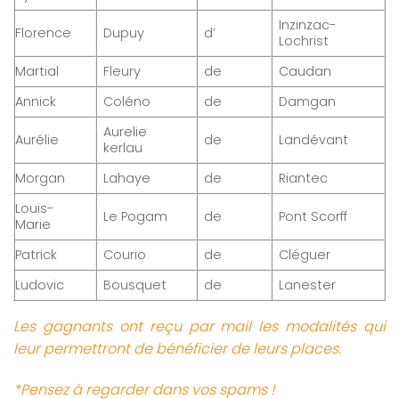
Inzinzac-
Florence
Dupuy
d’
Lochrist
Martial
Fleury
de
Caudan
Annick
Coléno
de
Damgan
Aurelie
Aurélie
de
Landévant
kerlau
Morgan
Lahaye
de
Riantec
Louis-
Le Pogam
de
Pont Scorff
Marie
Patrick
Courio
de
Cléguer
Ludovic
Bousquet
de
Lanester
Les gagnants ont reçu par mail les modalités qui
leur permettront de bénéficier de leurs places.
*Pensez à regarder dans vos spams !