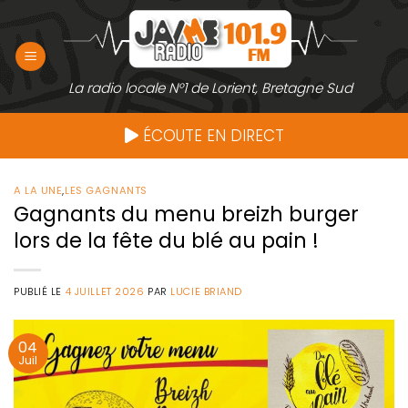
Passer
au
contenu
La radio locale N°1 de Lorient, Bretagne Sud
ÉCOUTE EN DIRECT
A LA UNE
,
LES GAGNANTS
Gagnants du menu breizh burger
lors de la fête du blé au pain !
PUBLIÉ LE
4 JUILLET 2026
PAR
LUCIE BRIAND
04
Juil