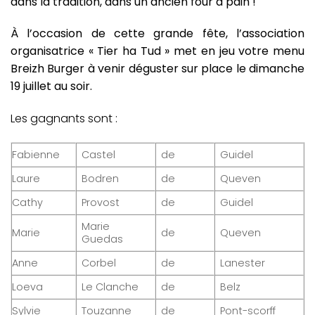
dans la tradition, dans un ancien four à pain !
À l’occasion de cette grande fête, l’association
organisatrice « Tier ha Tud » met en jeu votre menu
Breizh Burger à venir déguster sur place le dimanche
19 juillet au soir.
Les gagnants sont :
Fabienne
Castel
de
Guidel
Laure
Bodren
de
Queven
Cathy
Provost
de
Guidel
Marie
Marie
de
Queven
Guedas
Anne
Corbel
de
Lanester
Loeva
Le Clanche
de
Belz
Sylvie
Touzanne
de
Pont-scorff