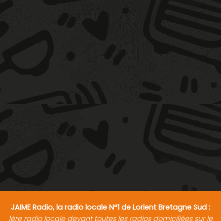
JAIME Radio, la radio locale N°1 de Lorient Bretagne Sud :
1ère radio locale devant toutes les radios domiciliées sur le