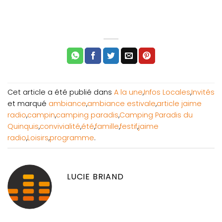
Cet article a été publié dans
A la une
,
Infos Locales
,
Invités
et marqué
ambiance
,
ambiance estivale
,
article jaime
radio
,
campin
,
camping paradis
,
Camping Paradis du
Quinquis
,
convivialité
,
été
,
famille
,
festif
,
jaime
radio
,
Loisirs
,
programme
.
LUCIE BRIAND