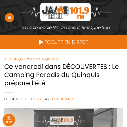
Passer
au
contenu
La radio locale N°1 de Lorient, Bretagne Sud
ÉCOUTE EN DIRECT
A LA UNE
,
INFOS LOCALES
,
INVITÉS
Ce vendredi dans DÉCOUVERTES : Le
Camping Paradis du Quinquis
prépare l’été
PUBLIÉ LE
18 JUIN 2026
PAR
LUCIE BRIAND
18
Juin