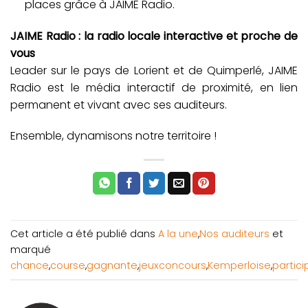
places grâce à JAIME Radio.
JAIME Radio : la radio locale interactive et proche de
vous
Leader sur le pays de Lorient et de Quimperlé, JAIME
Radio est le média interactif de proximité, en lien
permanent et vivant avec ses auditeurs.
Ensemble, dynamisons notre territoire !
Cet article a été publié dans
A la une
,
Nos auditeurs
et
marqué
chance
,
course
,
gagnante
,
jeuxconcours
,
Kemperloise
,
partici