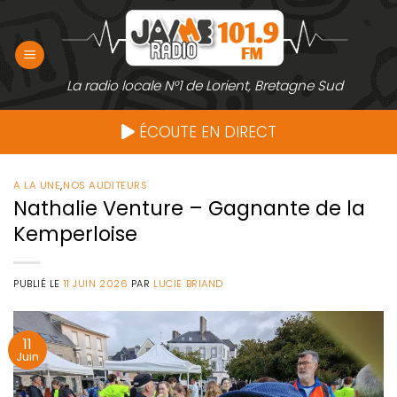
Passer
au
contenu
La radio locale N°1 de Lorient, Bretagne Sud
ÉCOUTE EN DIRECT
A LA UNE
,
NOS AUDITEURS
Nathalie Venture – Gagnante de la
Kemperloise
PUBLIÉ LE
11 JUIN 2026
PAR
LUCIE BRIAND
11
Juin