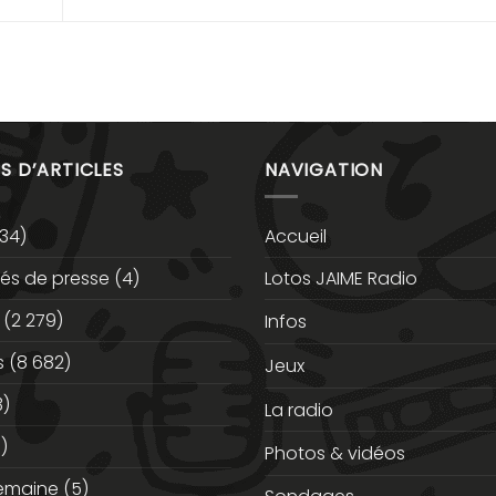
S D’ARTICLES
NAVIGATION
34)
Accueil
s de presse
(4)
Lotos JAIME Radio
(2 279)
Infos
s
(8 682)
Jeux
3)
La radio
)
Photos & vidéos
semaine
(5)