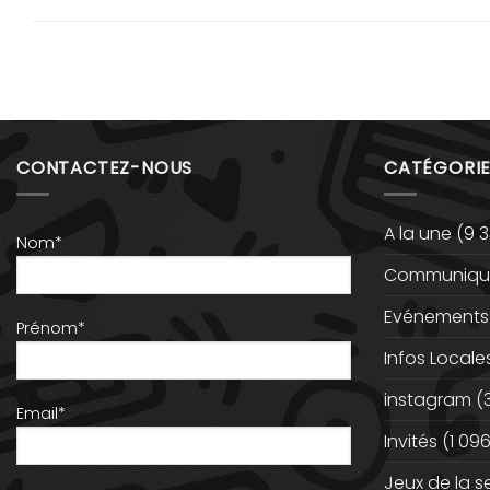
CONTACTEZ-NOUS
CATÉGORIE
A la une
(9 3
Nom*
Communiqué
Evénements
Prénom*
Infos Locale
instagram
(
Email*
Invités
(1 096
Jeux de la 