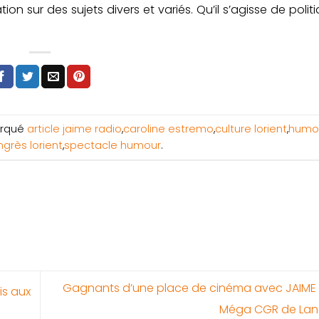
n sur des sujets divers et variés. Qu’il s’agisse de politi
rqué
article jaime radio
,
caroline estremo
,
culture lorient
,
humo
grès lorient
,
spectacle humour
.
Gagnants d’une place de cinéma avec JAIME R
is aux
Méga CGR de Lane