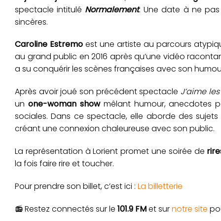
spectacle intitulé
Normalement
. Une date à ne pas 
sincères.
Caroline Estremo
est une artiste au parcours atypiq
au grand public en 2016 après qu’une vidéo racontant 
a su conquérir les scènes françaises avec son humou
Après avoir joué son précédent spectacle
J’aime les
un
one-woman show
mêlant humour, anecdotes perso
sociales. Dans ce spectacle, elle aborde des sujet
créant une connexion chaleureuse avec son public.
La représentation à Lorient promet une soirée de
rir
la fois faire rire et toucher.
Pour prendre son billet, c’est ici :
La billetterie
📻 Restez connectés sur le
101.9 FM
et sur
notre site
pou