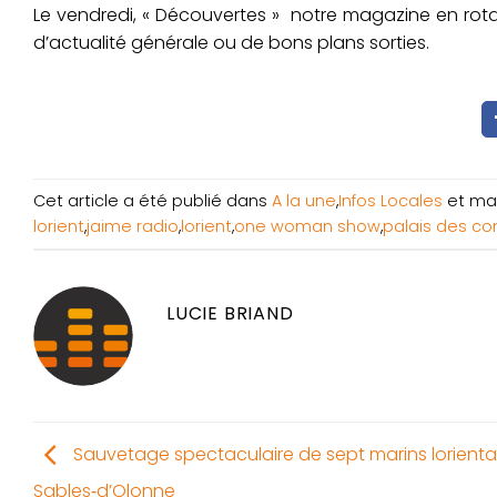
Le vendredi, « Découvertes » notre magazine en rotatio
d’actualité générale ou de bons plans sorties.
Cet article a été publié dans
A la une
,
Infos Locales
et ma
lorient
,
jaime radio
,
lorient
,
one woman show
,
palais des con
LUCIE BRIAND
Sauvetage spectaculaire de sept marins lorienta
Sables‑d’Olonne