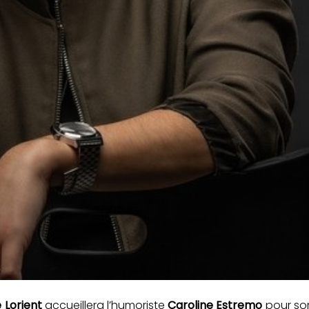
 Lorient
accueillera l’humoriste
Caroline Estremo
pour so