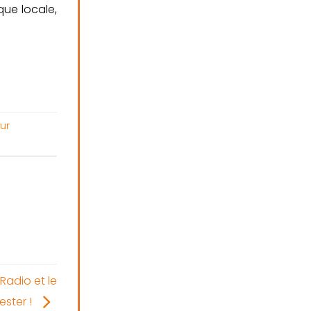
que locale,
ur
adio et le
ster !