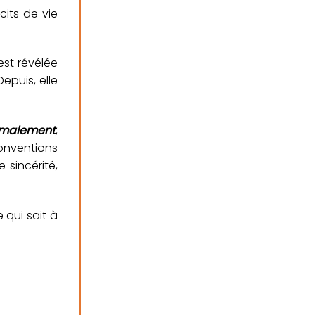
its de vie
s’est révélée
epuis, elle
malement
,
conventions
sincérité,
qui sait à