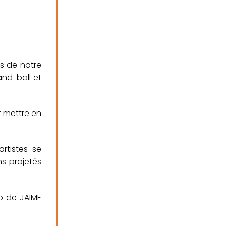
bs de notre
and-ball et
r mettre en
rtistes se
ms projetés
io de JAIME