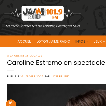
Passer
au
contenu
La radio locale N°1 de Lorient, Bretagne Sud
ACCUEIL
LOTOS JAIME RADIO
INFOS
JEUX
A LA UNE
,
INFOS LOCALES
Caroline Estremo en spectacle à
PUBLIÉ LE
16 JANVIER 2026
PAR
LUCIE BRIAND
16