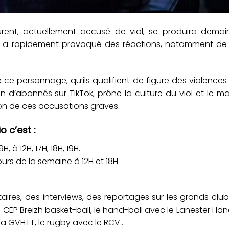
aurent, actuellement accusé de viol, se produira demai
 a rapidement provoqué des réactions, notamment de 
 ce personnage, qu’ils qualifient de figure des violences 
llion d’abonnés sur TikTok, prône la culture du viol et le m
son de ces accusations graves.
o c’est :
, à 12H, 17H, 18H, 19H.
ours de la semaine à 12H et 18H.
ires, des interviews, des reportages sur les grands clu
 le CEP Breizh basket-ball, le hand-ball avec le Lanester Han
 la GVHTT, le rugby avec le RCV…