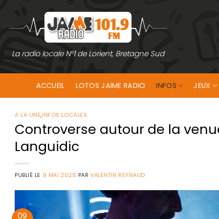
Passer
au
contenu
La radio locale N°1 de Lorient, Bretagne Sud
ACCUEIL
LOTOS JAIME RADIO
INFOS
JEUX
A LA UNE
,
INFOS LOCALES
Controverse autour de la venue
Languidic
PUBLIÉ LE
9 MAI 2025
PAR
VALENTIN REYNAUD
09