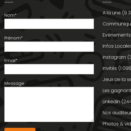
A la une
(9 3
Nom*
Communiqué
Evénements
Prénom*
Infos Locale
instagram
(
Email*
Invités
(1 096
Jeux de la 
Message
Les gagnan
Linkedin
(244
Nos auditeu
Photos & vi