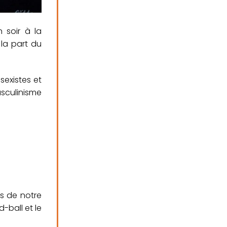
n soir à la
la part du
sexistes et
asculinisme
bs de notre
d-ball et le