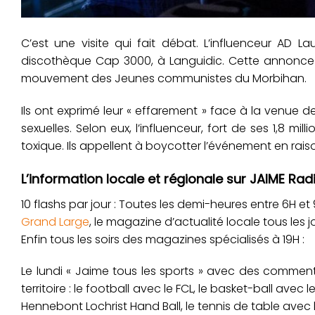
C’est une visite qui fait débat. L’influenceur AD L
discothèque Cap 3000, à Languidic. Cette annonce
mouvement des Jeunes communistes du Morbihan.
Ils ont exprimé leur « effarement » face à la venue de
sexuelles. Selon eux, l’influenceur, fort de ses 1,8 mi
toxique. Ils appellent à boycotter l’événement en rai
L’information locale et régionale sur JAIME Radi
10 flashs par jour : Toutes les demi-heures entre 6H et 9H
Grand Large
, le magazine d’actualité locale tous les j
Enfin tous les soirs des magazines spécialisés à 19H :
Le lundi « Jaime tous les sports » avec des commenta
territoire : le football avec le FCL, le basket-ball avec
Hennebont Lochrist Hand Ball, le tennis de table avec