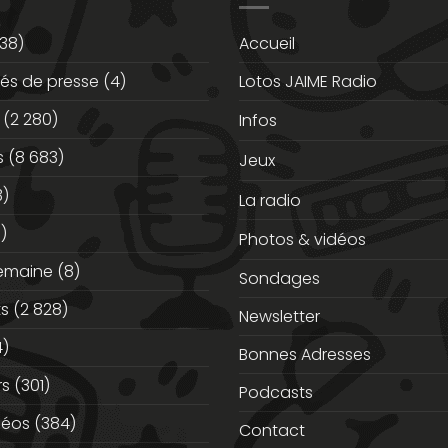
38)
Accueil
s de presse
(4)
Lotos JAIME Radio
(2 280)
Infos
s
(8 683)
Jeux
3)
La radio
)
Photos & vidéos
semaine
(8)
Sondages
ts
(2 828)
Newsletter
)
Bonnes Adresses
rs
(301)
Podcasts
déos
(384)
Contact