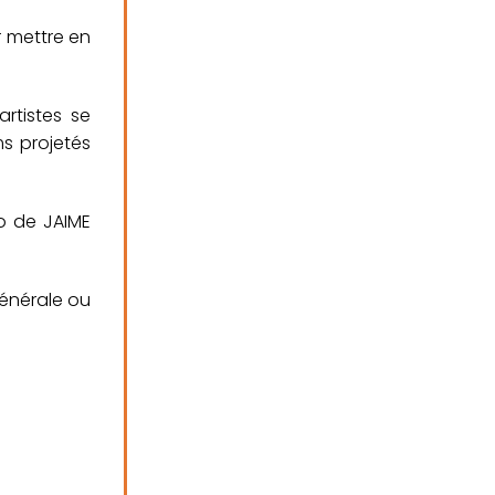
r mettre en
artistes se
ms projetés
io de JAIME
générale ou