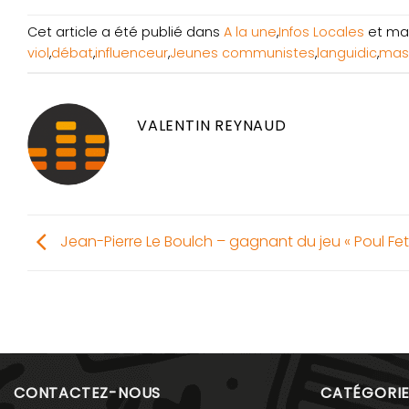
Cet article a été publié dans
A la une
,
Infos Locales
et ma
viol
,
débat
,
influenceur
,
Jeunes communistes
,
languidic
,
masc
VALENTIN REYNAUD
Jean-Pierre Le Boulch – gagnant du jeu « Poul Fe
CONTACTEZ-NOUS
CATÉGORIE