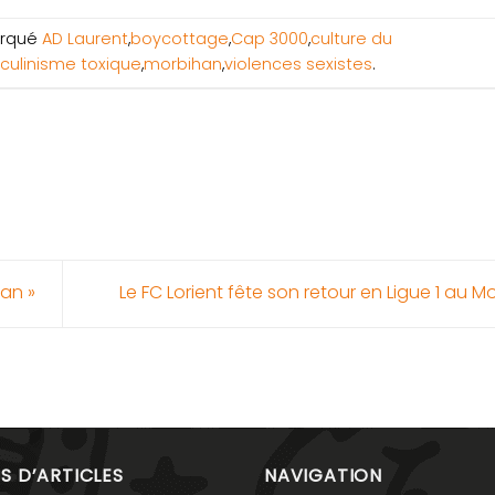
rqué
AD Laurent
,
boycottage
,
Cap 3000
,
culture du
ulinisme toxique
,
morbihan
,
violences sexistes
.
tan »
Le FC Lorient fête son retour en Ligue 1 au M
S D’ARTICLES
NAVIGATION