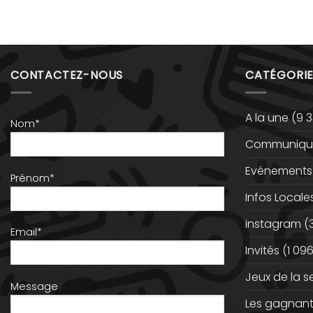
CONTACTEZ-NOUS
CATÉGORIE
A la une
(9 3
Nom*
Communiqué
Evénements
Prénom*
Infos Locale
instagram
(
Email*
Invités
(1 096
Jeux de la 
Message
Les gagnan