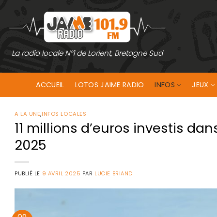
Passer
au
contenu
La radio locale N°1 de Lorient, Bretagne Sud
ACCUEIL
LOTOS JAIME RADIO
INFOS
JEUX
A LA UNE
,
INFOS LOCALES
11 millions d’euros investis da
2025
PUBLIÉ LE
9 AVRIL 2025
PAR
LUCIE BRIAND