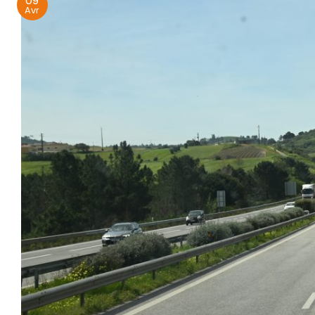
09
Avr