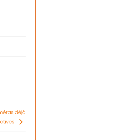
améras déjà
ctives