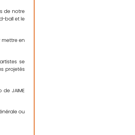
bs de notre
d-ball et le
r mettre en
artistes se
ms projetés
io de JAIME
générale ou