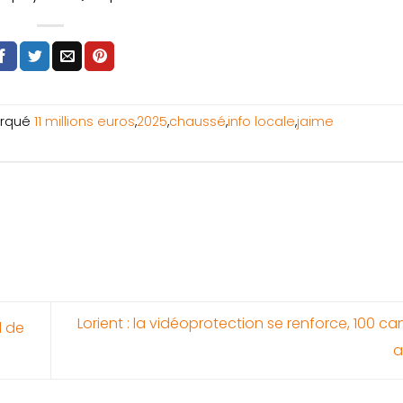
rqué
11 millions euros
,
2025
,
chaussé
,
info locale
,
jaime
Lorient : la vidéoprotection se renforce, 100 c
l de
a