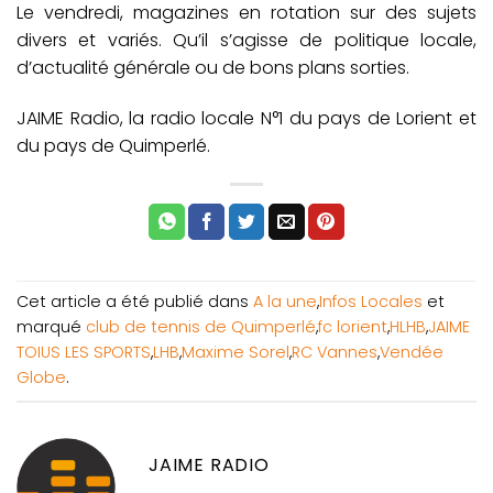
Le vendredi, magazines en rotation sur des sujets
divers et variés. Qu’il s’agisse de politique locale,
d’actualité générale ou de bons plans sorties.
JAIME Radio, la radio locale N°1 du pays de Lorient et
du pays de Quimperlé.
Cet article a été publié dans
A la une
,
Infos Locales
et
marqué
club de tennis de Quimperlé
,
fc lorient
,
HLHB
,
JAIME
TOIUS LES SPORTS
,
LHB
,
Maxime Sorel
,
RC Vannes
,
Vendée
Globe
.
JAIME RADIO