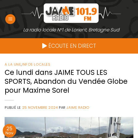
Passer
au
contenu
La radio locale N°1 de Lorient, Bretagne Sud
ÉCOUTE EN DIRECT
A LA UNE
,
INFOS LOCALES
Ce lundi dans JAIME TOUS LES
SPORTS, Abandon du Vendée Globe
pour Maxime Sorel
PUBLIÉ LE
25 NOVEMBRE 2024
PAR
JAIME RADIO
25
Nov