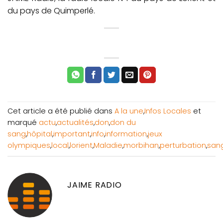
du pays de Quimperlé.
Cet article a été publié dans
A la une
,
Infos Locales
et
marqué
actu
,
actualités
,
don
,
don du
sang
,
hôpital
,
important
,
info
,
information
,
jeux
olympiques
,
local
,
lorient
,
Maladie
,
morbihan
,
perturbation
,
san
JAIME RADIO