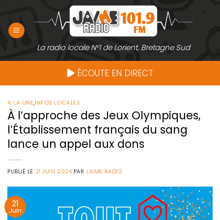
Passer
au
contenu
La radio locale N°1 de Lorient, Bretagne Sud
ÉCOUTE EN DIRECT
A LA UNE
,
INFOS LOCALES
À l’approche des Jeux Olympiques,
l’Établissement français du sang
lance un appel aux dons
PUBLIÉ LE
21 JUIN 2024
PAR
JAIME RADIO
21
Juin