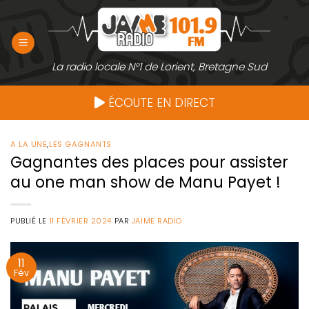
Passer
au
contenu
La radio locale N°1 de Lorient, Bretagne Sud
ÉCOUTE EN DIRECT
A LA UNE
,
LES GAGNANTS
Gagnantes des places pour assister
au one man show de Manu Payet !
PUBLIÉ LE
11 FÉVRIER 2024
PAR
JAIME RADIO
11
Fév