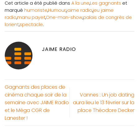
Cet article a été publié dans
A la une
,
Les gagnants
et
marqué
humoriste
,
Humour
,
jaime radio
,
jeu jaime
radio
,
manu payet
,
One-man-show
,
palais de congrès de
lorient
,
spectacle
.
JAIME RADIO
Gagnants des places de
cinéma chaque soir de la
Vannes : Un job dating
semaine avec JAIME Radio
aura lieu le 13 février sur la
et le Méga CGR de
place Théodore Decker
Lanester !