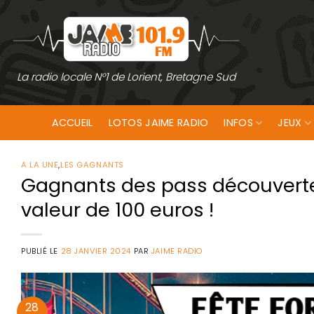
Passer
au
contenu
La radio locale N°1 de Lorient, Bretagne Sud
ACCUEIL
LOTOS JAIME RADIO
INFOS
JEUX
A LA UNE
,
LES GAGNANTS
Gagnants des pass découverte 
valeur de 100 euros !
PUBLIÉ LE
28 JANVIER 2024
PAR
JAIME RADIO
28