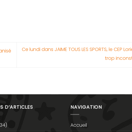
Ce lundi dans JAIME TOUS LES SPORTS, le CEP Lor
anisé
trop incons
S D’ARTICLES
NAVIGATION
34)
Accueil