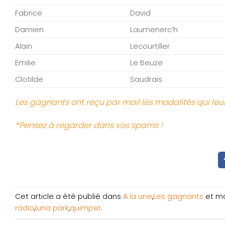
Fabrice
David
Damien
Laumenerc’h
Alain
Lecourtiller
Emilie
Le Beuze
Clotilde
Saudrais
Les gagnants ont reçu par mail les modalités qui leu
*Pensez à regarder dans vos spams !
Cet article a été publié dans
A la une
,
Les gagnants
et m
radio
,
luna park
,
quimper
.