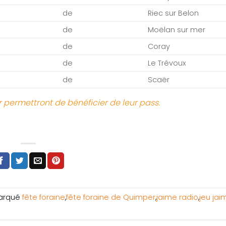
de
Riec sur Belon
de
Moëlan sur mer
de
Coray
de
Le Trévoux
de
Scaër
r permettront de bénéficier de leur pass.
arqué
fête foraine
,
fête foraine de Quimper
,
jaime radio
,
jeu jai