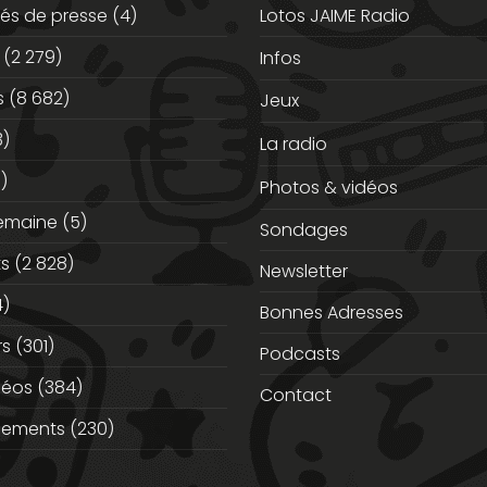
s de presse
(4)
Lotos JAIME Radio
(2 279)
Infos
s
(8 682)
Jeux
3)
La radio
)
Photos & vidéos
semaine
(5)
Sondages
ts
(2 828)
Newsletter
)
Bonnes Adresses
rs
(301)
Podcasts
déos
(384)
Contact
nements
(230)