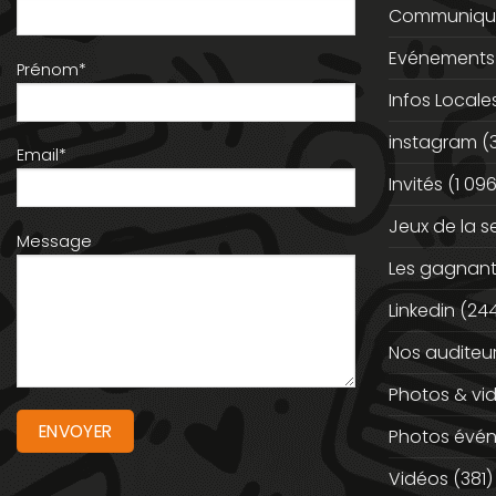
Communiqué
Evénements
Prénom*
Infos Locale
instagram
(
Email*
Invités
(1 096
Jeux de la 
Message
Les gagnan
Linkedin
(244
Nos auditeu
Photos & vi
Photos évé
Vidéos
(381)