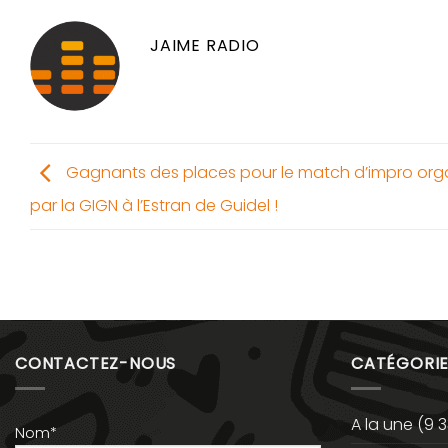
JAIME RADIO
Gagnants des places pour le match d’impro org
par la GIGN à l’Estran de Guidel !
CONTACTEZ-NOUS
CATÉGORIE
A la une
(9 3
Nom*