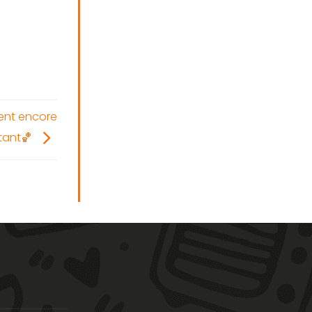
ient encore
tant🏀