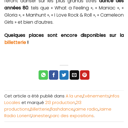
feront danser sur les plus grands titres
dance des
années 80
. tels que « What a Feeling », « Maniac », «
Gloria », « Manhunt », « I Love Rock & Roll », « Cameleon
Girls » et bien d’autres.
Quelques places sont encore disponibles sur la
billetterie
!
Cet article a été publié dans
A la une
,
Evénements
,
Infos
Locales
et marqué
213 production
,
213
productions
,
Billetterie
,
flashdance
,
jaime radio
,
Jaime
Radio Lorient
,
lanester
,
parc des expositions
.