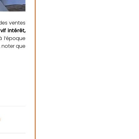
 des ventes
if intérêt,
à l’époque
À noter que
s