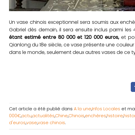
Un vase chinois exceptionnel sera soumis aux enchèr
Gabriel dès demain, il sera ensuite inclus parmi les
étant estimé entre 80 000 et 120 000 euros,
et pou
Qianlong du 18e siècle, ce vase présente une couleur
dans le monde, seulement deux autres vases de ce 
Cet article a été publié dans
A la une
,
Infos Locales
et ma
000€
,
actu
,
actualités
,
Chine
,
Chinois
,
enchères
,
histoire
,
histo
d'euros
,
vase
,
vase chinois
.