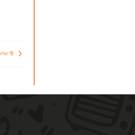
rtie 🎅