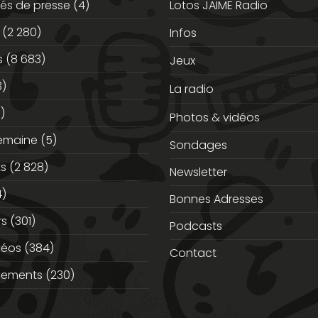
s de presse
(4)
Lotos JAIME Radio
(2 280)
Infos
s
(8 683)
Jeux
3)
La radio
)
Photos & vidéos
semaine
(5)
Sondages
ts
(2 828)
Newsletter
)
Bonnes Adresses
rs
(301)
Podcasts
déos
(384)
Contact
nements
(230)