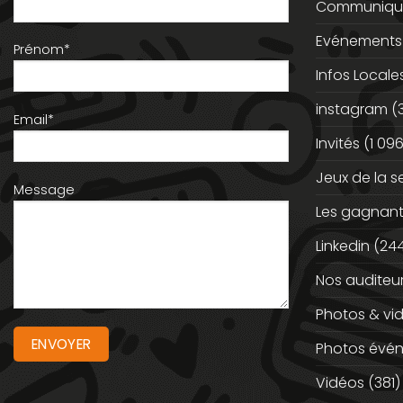
Communiqué
Evénements
Prénom*
Infos Locale
instagram
(
Email*
Invités
(1 096
Jeux de la 
Message
Les gagnan
Linkedin
(244
Nos auditeu
Photos & vi
Photos évé
Vidéos
(381)