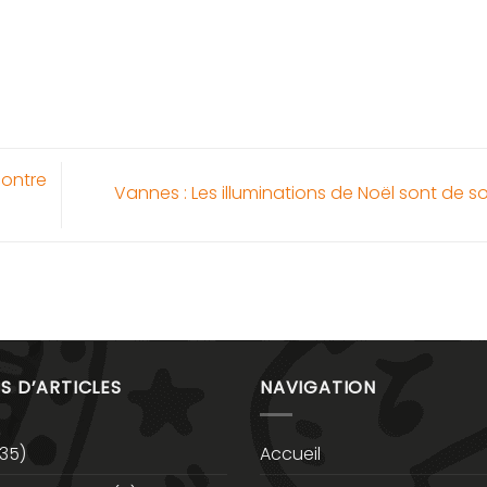
contre
Vannes : Les illuminations de Noël sont de so
S D’ARTICLES
NAVIGATION
35)
Accueil