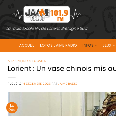
Passer
au
contenu
La radio locale N°1 de Lorient, Bretagne Sud
ACCUEIL
LOTOS JAIME RADIO
INFOS
JEUX
A LA UNE
,
INFOS LOCALES
Lorient : Un vase chinois mis 
PUBLIÉ LE
14 DÉCEMBRE 2023
PAR
JAIME RADIO
14
Déc