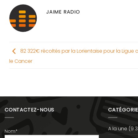
JAIME RADIO
82 322€ récoltés par la Lorientaise pour la Ligue 
le Cancer
CONTACTEZ-NOUS
CATÉGORIE
A la une
(9 3
Nom*