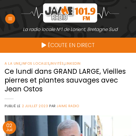
Passer
au
contenu
La radio locale N°1 de Lorient, Bretagne Sud
ÉCOUTE EN DIRECT
A LA UNE
,
INFOS LOCALES
,
INVITÉS
,
LINKEDIN
Ce lundi dans GRAND LARGE, Vieilles
pierres et plantes sauvages avec
Jean Ostos
PUBLIÉ LE
2 JUILLET 2023
PAR
JAIME RADIO
02
Juil