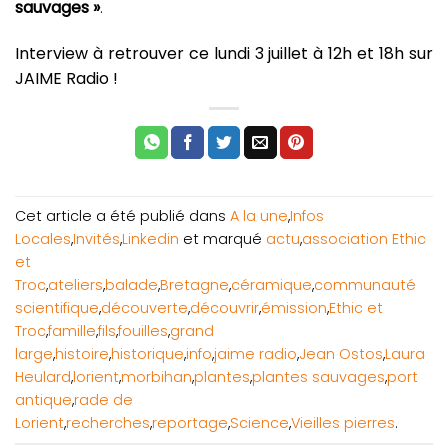
sauvages »
.
Interview à retrouver ce lundi 3 juillet à 12h et 18h sur
JAIME Radio !
Cet article a été publié dans
A la une
,
Infos
Locales
,
Invités
,
Linkedin
et marqué
actu
,
association Ethic
et
Troc
,
ateliers
,
balade
,
Bretagne
,
céramique
,
communauté
scientifique
,
découverte
,
découvrir
,
émission
,
Ethic et
Troc
,
famille
,
fils
,
fouilles
,
grand
large
,
histoire
,
historique
,
info
,
jaime radio
,
Jean Ostos
,
Laura
Heulard
,
lorient
,
morbihan
,
plantes
,
plantes sauvages
,
port
antique
,
rade de
Lorient
,
recherches
,
reportage
,
Science
,
Vieilles pierres
.