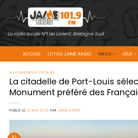
Passer
au
contenu
La radio locale N°1 de Lorient, Bretagne Sud
ACCUEIL
LOTOS JAIME RADIO
INFOS
JEUX
A LA UNE
,
INFOS LOCALES
La citadelle de Port-Louis sél
Monument préféré des Français
PUBLIÉ LE
10 MAI 2023
PAR
JAIME RADIO
10