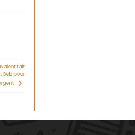
vaient fait
t Belz pour
’argent