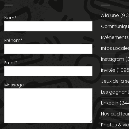
A la une
(9 3
Nom*
Communiqué
Evénements
Prénom*
Infos Locale
instagram
(
Email*
Invités
(1 096
Jeux de la 
Message
Les gagnan
Linkedin
(244
Nos auditeu
Photos & vi