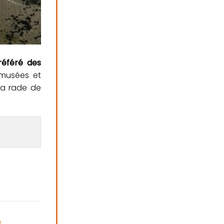
éféré des
 musées et
la rade de
e