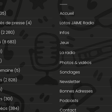
35)
Accueil
s de presse
(4)
Lotos JAIME Radio
(2 280)
Infos
s
(8 683)
Jeux
3)
La radio
)
Photos & vidéos
semaine
(5)
Sondages
ts
(2 828)
Newsletter
)
Bonnes Adresses
rs
(301)
Podcasts
déos
(384)
Contact