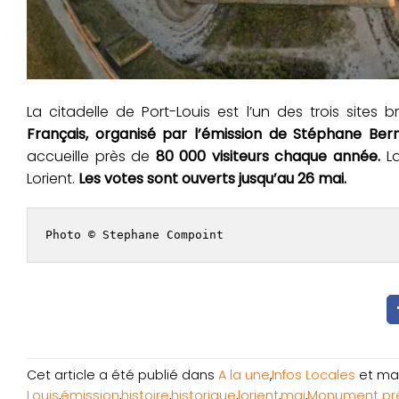
La citadelle de Port-Louis est l’un des trois site
Français, organisé par l’émission de Stéphane Bern
accueille près de
80 000 visiteurs chaque année.
La
Lorient.
Les votes sont ouverts jusqu’au 26 mai.
Photo © Stephane Compoint
Cet article a été publié dans
A la une
,
Infos Locales
et ma
Louis
,
émission
,
histoire
,
historique
,
lorient
,
mai
,
Monument pré