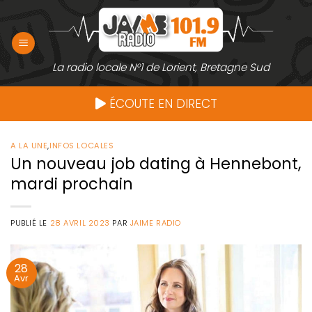
Passer
au
contenu
La radio locale N°1 de Lorient, Bretagne Sud
ÉCOUTE EN DIRECT
A LA UNE
,
INFOS LOCALES
Un nouveau job dating à Hennebont,
mardi prochain
PUBLIÉ LE
28 AVRIL 2023
PAR
JAIME RADIO
28
Avr