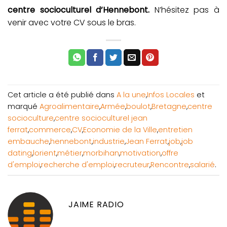
centre socioculturel d’Hennebont.
N’hésitez pas à
venir avec votre CV sous le bras.
Cet article a été publié dans
A la une
,
Infos Locales
et
marqué
Agroalimentaire
,
Armée
,
boulot
,
Bretagne
,
centre
socioculture
,
centre socioculturel jean
ferrat
,
commerce
,
CV
,
Economie de la Ville
,
entretien
embauche
,
hennebont
,
industrie
,
Jean Ferrat
,
job
,
job
dating
,
lorient
,
métier
,
morbihan
,
motivation
,
offre
d'emploi
,
recherche d'emploi
,
recruteur
,
Rencontre
,
salarié
.
JAIME RADIO