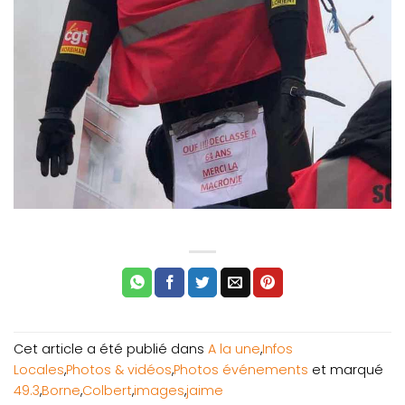
Cet article a été publié dans
A la une
,
Infos
Locales
,
Photos & vidéos
,
Photos événements
et marqué
49.3
,
Borne
,
Colbert
,
images
,
jaime