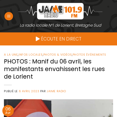
Passer
au
contenu
La radio locale N°1 de Lorient, Bretagne Sud
ÉCOUTE EN DIRECT
A LA UNE
,
INFOS LOCALES
,
PHOTOS & VIDÉOS
,
PHOTOS ÉVÉNEMENTS
PHOTOS : Manif du 06 avril, les
manifestants envahissent les rues
de Lorient
PUBLIÉ LE
6 AVRIL 2023
PAR
JAIME RADIO
06
Avr