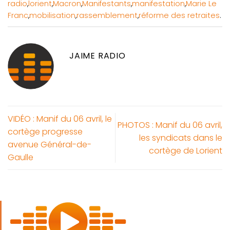
radio
,
lorient
,
Macron
,
Manifestants
,
manifestation
,
Marie Le
Franc
,
mobilisation
,
rassemblement
,
réforme des retraites
.
JAIME RADIO
VIDÉO : Manif du 06 avril, le
PHOTOS : Manif du 06 avril,
cortège progresse
les syndicats dans le
avenue Général-de-
cortège de Lorient
Gaulle