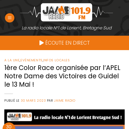
Passer
au
contenu
La radio locale N°1 de Lorient, Bretagne Sud
ÉCOUTE EN DIRECT
A LA UNE
,
EVÉNEMENTS
,
INFOS LOCALES
1ère Color Race organisée par l’APEL
Notre Dame des Victoires de Guidel
le 13 Mai !
PUBLIÉ LE
30 MARS 2023
PAR
JAIME RADIO
30