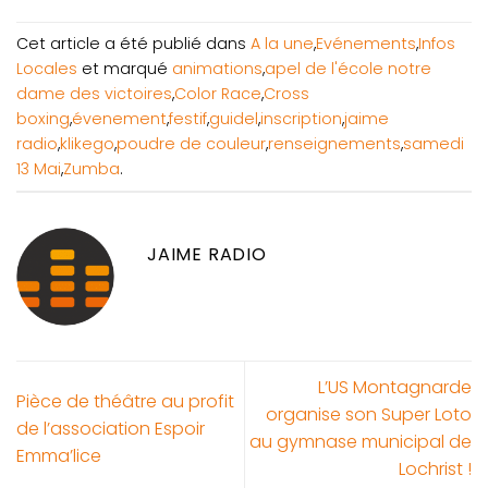
Cet article a été publié dans
A la une
,
Evénements
,
Infos
Locales
et marqué
animations
,
apel de l'école notre
dame des victoires
,
Color Race
,
Cross
boxing
,
évenement
,
festif
,
guidel
,
inscription
,
jaime
radio
,
klikego
,
poudre de couleur
,
renseignements
,
samedi
13 Mai
,
Zumba
.
JAIME RADIO
L’US Montagnarde
Pièce de théâtre au profit
organise son Super Loto
de l’association Espoir
au gymnase municipal de
Emma’lice
Lochrist !