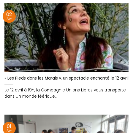
02
Avr
« Les Pieds dans les Marais », un spectacle enchanté le 12 avril 
Le 12 avril à 19h, la Compagnie Unions Libres vous transporte
dans un monde féérique....
01
Avr