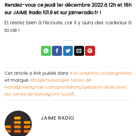
Rendez-vous ce jeudi 1er décembre 2022 à 12h et 18h
sur JAIME Radio 101.9 et sur jaimeradio.fr !
Et restez bien à l’écoute, car il y aura des cadeaux à
la clé !
Cet article a été publié dans
A la une
,
Infos Locales
,
Invités
et marqué
infos
,
lémuriens
,
les terres de
nataé
,
lorient
,
maki catta
,
morbihan
,
Opération Noël avec
les Terres de Nataé
,
pont-scorff
.
JAIME RADIO