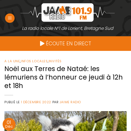
Passer
au
contenu
La radio locale N°1 de Lorient, Bretagne Sud
ÉCOUTE EN DIRECT
A LA UNE
,
INFOS LOCALES
,
INVITÉS
Noël aux Terres de Nataé: les
lémuriens à l’honneur ce jeudi à 12h
et 18h
PUBLIÉ LE
1 DÉCEMBRE 2022
PAR
JAIME RADIO
01
Déc