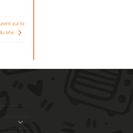
rent sur la
du site