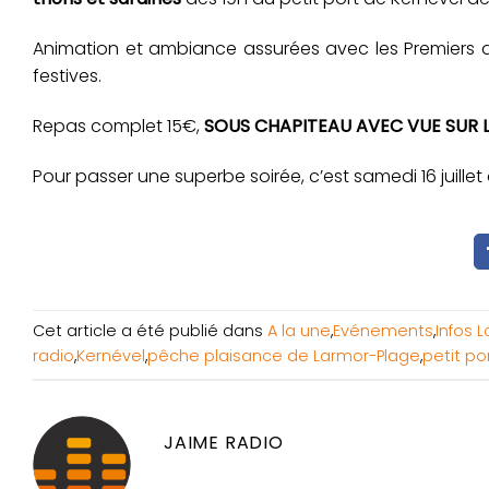
Animation et ambiance assurées avec les Premiers 
festives.
Repas complet 15€,
SOUS CHAPITEAU AVEC VUE SUR 
Pour passer une superbe soirée, c’est samedi 16 juillet
Cet article a été publié dans
A la une
,
Evénements
,
Infos 
radio
,
Kernével
,
pêche plaisance de Larmor-Plage
,
petit po
JAIME RADIO