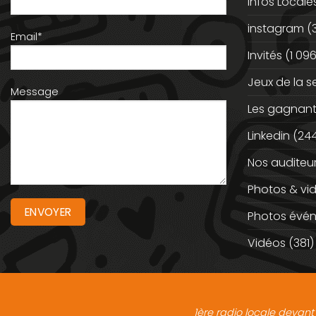
Infos Locale
instagram
(
Email*
Invités
(1 096
Jeux de la 
Message
Les gagnan
Linkedin
(244
Nos auditeu
Photos & vi
Photos évé
Vidéos
(381)
1ère radio locale devant 