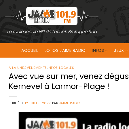
Passer
au
contenu
La radio locale N°1 de Lorient, Bretagne Sud
ACCUEIL
LOTOS JAIME RADIO
INFOS
JEUX
A LA UNE
,
EVÉNEMENTS
,
INFOS LOCALES
Avec vue sur mer, venez dégust
Kernevel à Larmor-Plage !
PUBLIÉ LE
12 JUILLET 2022
PAR
JAIME RADIO