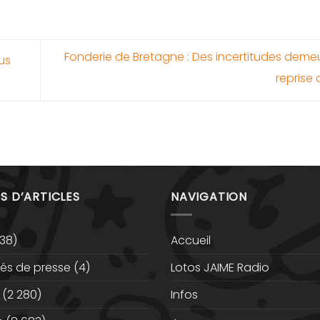
Fonderie de Bretagne : Des incertitudes demeu
us
reprise 
S D’ARTICLES
NAVIGATION
38)
Accueil
s de presse
(4)
Lotos JAIME Radio
(2 280)
Infos