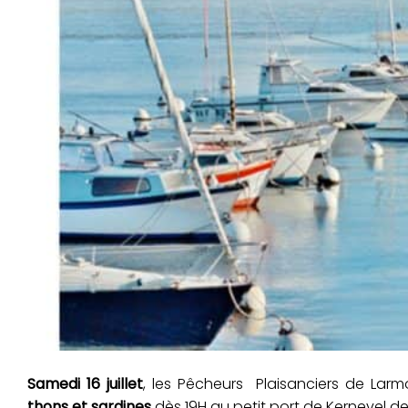
Samedi 16 juillet
, les Pêcheurs Plaisanciers de Lar
thons et sardines
dès 19H au petit port de Kernevel d