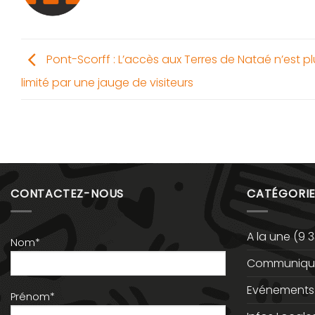
Pont-Scorff : L’accès aux Terres de Nataé n’est pl
limité par une jauge de visiteurs
CONTACTEZ-NOUS
CATÉGORIE
A la une
(9 3
Nom*
Communiqué
Evénements
Prénom*