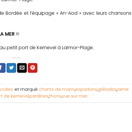
de Bordée et l’équipage « An-Aod » avec leurs chansons
LA MER
!!!
 au petit port de Kernevel à Larmor-Plage.
Locales
et marqué
chants de marin
,
espadons
,
grillades
,
jaime
rt de kernevel
,
sardines
,
thons
,
vue sur mer
.