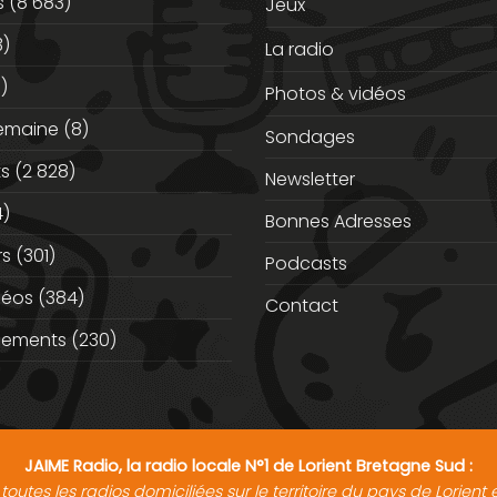
s
(8 683)
Jeux
3)
La radio
)
Photos & vidéos
semaine
(8)
Sondages
ts
(2 828)
Newsletter
)
Bonnes Adresses
rs
(301)
Podcasts
déos
(384)
Contact
nements
(230)
JAIME Radio, la radio locale N°1 de Lorient Bretagne Sud :
toutes les radios domiciliées sur le territoire du pays de Lorien