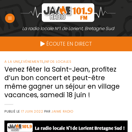
Passer
au
contenu
La radio locale N°1 de Lorient, Bretagne Sud
ÉCOUTE EN DIRECT
A LA UNE
,
EVÉNEMENTS
,
INFOS LOCALES
Venez fêter la Saint-Jean, profitez
d’un bon concert et peut-être
même gagner un séjour en village
vacances, samedi 18 juin !
PUBLIÉ LE
17 JUIN 2022
PAR
JAIME RADIO