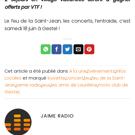
offerts par VTF !
Le feu de la Saint-Jean, les concerts, l’entraide, c’est
samedi 18 juin à Gestel !
Cet article a été publié dans
A la une
,
Evénements
,
Infos
Locales
et marqué
buvette
,
concert
,
feu
,
feu de la Saint-
Jean
,
jaime radio
,
jeux
,
les amis de Lauréline
,
moto club de
Gestel
.
JAIME RADIO