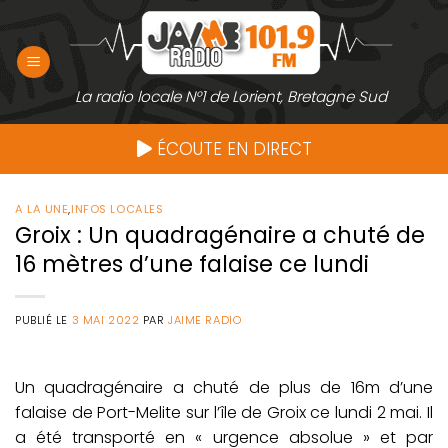
Passer
au
contenu
La radio locale N°1 de Lorient, Bretagne Sud
ÉCOUTE EN DIRECT
A LA UNE
,
INFOS LOCALES
Groix : Un quadragénaire a chuté de
16 mètres d’une falaise ce lundi
PUBLIÉ LE
3 MAI 2022
PAR
JAIME RADIO
Un quadragénaire a chuté de plus de 16m d’une
falaise de Port-Melite sur l’île de Groix ce lundi 2 mai. Il
a été transporté en « urgence absolue » et par