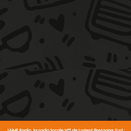
JAIME Radio, la radio locale N°1 de Lorient Bretagne Sud :