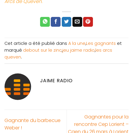
Arcs de Queven.
Cet article a été publié dans
A la une
,
Les gagnants
et
marqué
debout sur le zinc
,
jeu jaime radio
,
les arcs
queven
.
JAIME RADIO
Gagnantes pour la
Gagnante du barbecue
rencontre Cep Lorient –
Weber !
Caen du 26 mars à Lorient