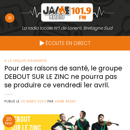
Passer
au
contenu
La radio locale N°1 de Lorient, Bretagne Sud
ÉCOUTE EN DIRECT
A LA UNE
,
LES GAGNANTS
Pour des raisons de santé, le groupe
DEBOUT SUR LE ZINC ne pourra pas
se produire ce vendredi 1er avril.
PUBLIÉ LE
20 MARS 2022
PAR
JAIME RADIO
20
Mar