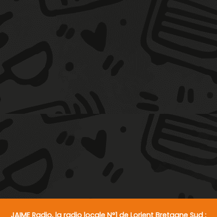
JAIME Radio, la radio locale N°1 de Lorient Bretagne Sud :