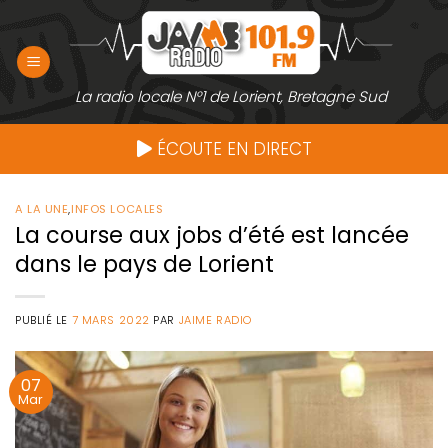
Passer
au
contenu
La radio locale N°1 de Lorient, Bretagne Sud
ÉCOUTE EN DIRECT
A LA UNE
,
INFOS LOCALES
La course aux jobs d’été est lancée
dans le pays de Lorient
PUBLIÉ LE
7 MARS 2022
PAR
JAIME RADIO
07
Mar