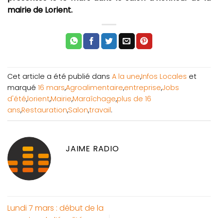
mairie de Lorient.
Cet article a été publié dans
A la une
,
Infos Locales
et
marqué
16 mars
,
Agroalimentaire
,
entreprise
,
Jobs
d'été
,
lorient
,
Mairie
,
Maraîchage
,
plus de 16
ans
,
Restauration
,
Salon
,
travail
.
JAIME RADIO
Lundi 7 mars : début de la