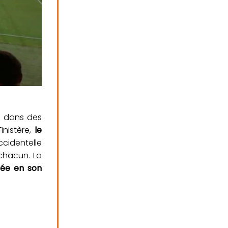
e dans des
inistère,
le
ccidentelle
 chacun. La
vée en son