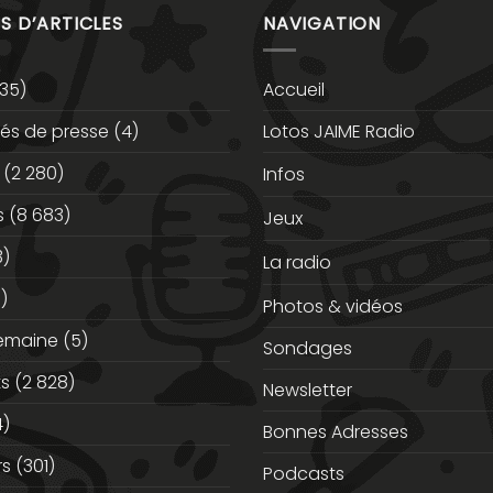
S D’ARTICLES
NAVIGATION
35)
Accueil
s de presse
(4)
Lotos JAIME Radio
(2 280)
Infos
s
(8 683)
Jeux
3)
La radio
)
Photos & vidéos
semaine
(5)
Sondages
ts
(2 828)
Newsletter
)
Bonnes Adresses
rs
(301)
Podcasts