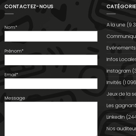
CONTACTEZ-NOUS
CATÉGORIE
A la une
(9 3
Nom*
Communiqué
Evénements
Prénom*
Infos Locale
instagram
(
Email*
Invités
(1 096
Jeux de la 
Message
Les gagnan
Linkedin
(244
Nos auditeu