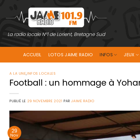
Passer
au
contenu
La radio locale N°1 de Lorient, Bretagne Sud
ACCUEIL
LOTOS JAIME RADIO
INFOS
JEUX
A LA UNE
,
INFOS LOCALES
Football : un hommage à Yoha
PUBLIÉ LE
29 NOVEMBRE 2021
PAR
JAIME RADIO
29
Nov