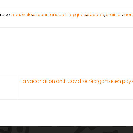
rqué
bénévole
,
circonstances tragiques
,
décédé
,
jardinier
,
mor
La vaccination anti-Covid se réorganise en pays