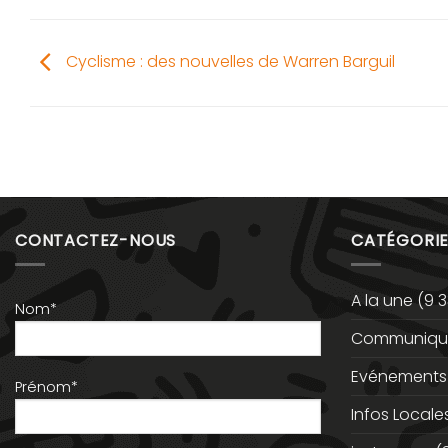
Cyclisme : des nouvelles de Warren Barguil
CONTACTEZ-NOUS
CATÉGORIE
A la une
(9 3
Nom*
Communiqué
Evénements
Prénom*
Infos Locale