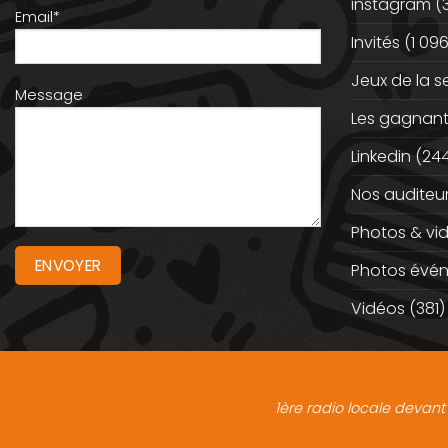
instagram
(
Email*
Invités
(1 096
Jeux de la 
Message
Les gagnan
Linkedin
(244
Nos auditeu
Photos & vi
Photos évé
Vidéos
(381)
1ère radio locale devant 