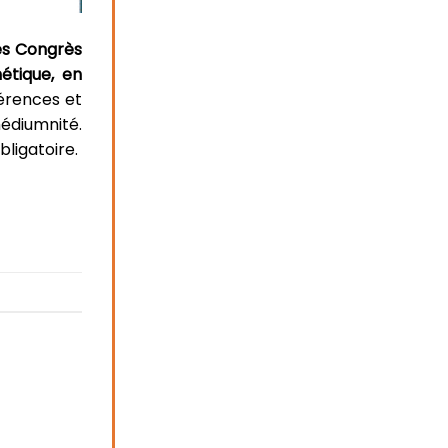
es Congrès
tique, en
férences et
édiumnité.
bligatoire.