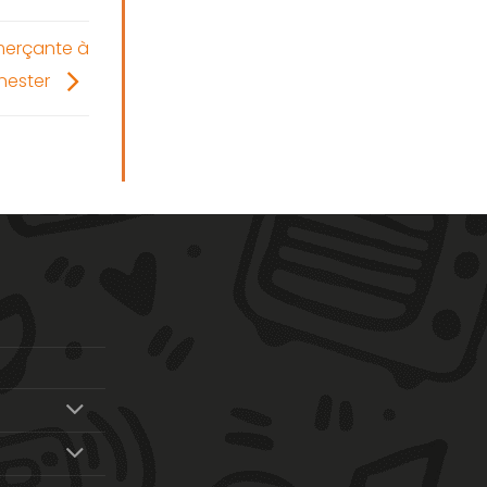
merçante à
nester