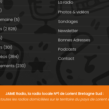
3)
La radio
)
Photos & vidéos
semaine
(5)
Sondages
ts
(2 828)
Newsletter
)
Bonnes Adresses
rs
(301)
Podcasts
déos
(384)
Contact
nements
(230)
JAIME Radio, la radio locale N°1 de Lorient Bretagne Sud :
toutes les radios domiciliées sur le territoire du pays de Lorien