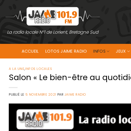
Passer
au
contenu
La radio locale N°1 de Lorient, Bretagne Sud
ACCUEIL
LOTOS JAIME RADIO
INFOS
JEUX
A LA UNE
,
INFOS LOCALES
Salon « Le bien-être au quotidi
PUBLIÉ LE
5 NOVEMBRE 2021
PAR
JAIME RADIO