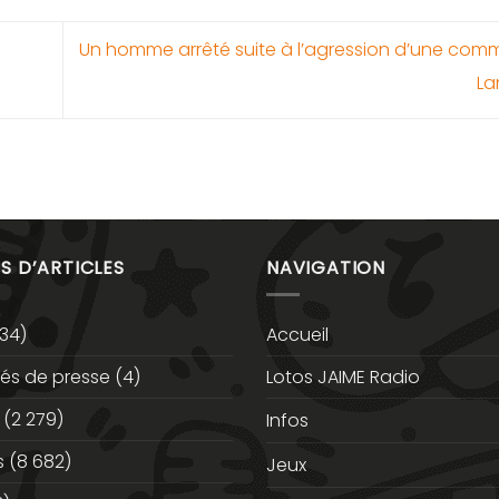
Un homme arrêté suite à l’agression d’une com
La
S D’ARTICLES
NAVIGATION
34)
Accueil
s de presse
(4)
Lotos JAIME Radio
(2 279)
Infos
s
(8 682)
Jeux