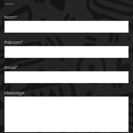
Nom*
Prénom*
Email*
Message