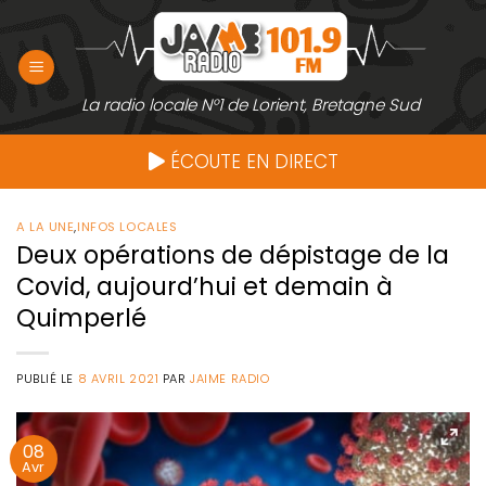
Passer
au
contenu
La radio locale N°1 de Lorient, Bretagne Sud
ÉCOUTE EN DIRECT
A LA UNE
,
INFOS LOCALES
Deux opérations de dépistage de la
Covid, aujourd’hui et demain à
Quimperlé
PUBLIÉ LE
8 AVRIL 2021
PAR
JAIME RADIO
08
Avr