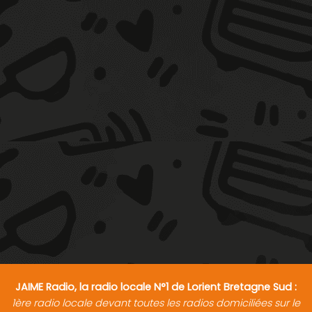
JAIME Radio, la radio locale N°1 de Lorient Bretagne Sud :
1ère radio locale devant toutes les radios domiciliées sur le