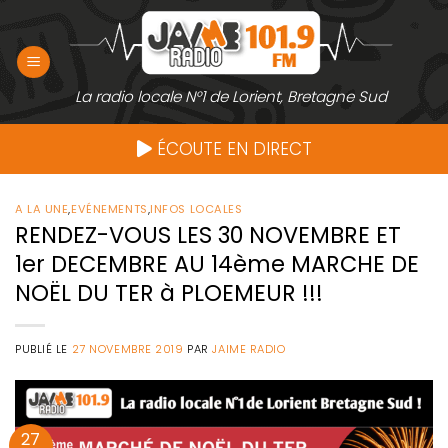
Passer
au
contenu
La radio locale N°1 de Lorient, Bretagne Sud
ÉCOUTE EN DIRECT
A LA UNE
,
EVÉNEMENTS
,
INFOS LOCALES
RENDEZ-VOUS LES 30 NOVEMBRE ET
1er DECEMBRE AU 14ème MARCHE DE
NOËL DU TER à PLOEMEUR !!!
PUBLIÉ LE
27 NOVEMBRE 2019
PAR
JAIME RADIO
27