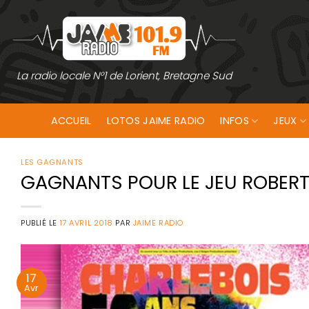
Passer
au
contenu
La radio locale N°1 de Lorient, Bretagne Sud
ACCUEIL
LOTOS JAIME RADIO
INFOS
JEUX
LES GAGNANTS
GAGNANTS POUR LE JEU ROBERT
PUBLIÉ LE
17 AVRIL 2018
PAR
JAIME RADIO
17
Avr