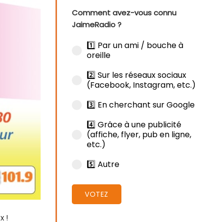
Comment avez-vous connu
JaimeRadio ?
1️⃣ Par un ami / bouche à
oreille
2️⃣ Sur les réseaux sociaux
(Facebook, Instagram, etc.)
3️⃣ En cherchant sur Google
4️⃣ Grâce à une publicité
(affiche, flyer, pub en ligne,
etc.)
5️⃣ Autre
VOTEZ
 !