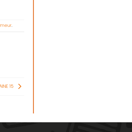
oemeur
.
INE 15