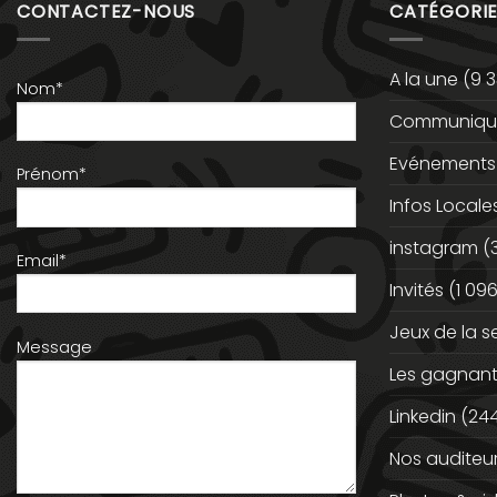
CONTACTEZ-NOUS
CATÉGORIE
A la une
(9 3
Nom*
Communiqué
Evénements
Prénom*
Infos Locale
instagram
(
Email*
Invités
(1 096
Jeux de la 
Message
Les gagnan
Linkedin
(244
Nos auditeu