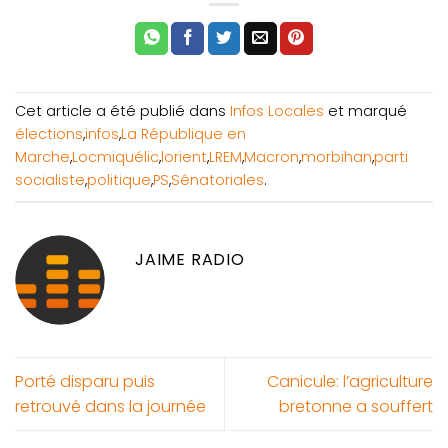
Cet article a été publié dans
Infos Locales
et marqué
élections
,
infos
,
La République en
Marche
,
Locmiquélic
,
lorient
,
LREM
,
Macron
,
morbihan
,
parti
socialiste
,
politique
,
PS
,
Sénatoriales
.
JAIME RADIO
Porté disparu puis
Canicule: l’agriculture
retrouvé dans la journée
bretonne a souffert