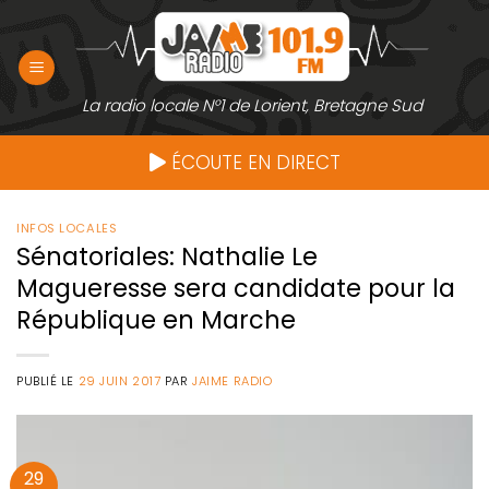
Passer
au
contenu
La radio locale N°1 de Lorient, Bretagne Sud
ÉCOUTE EN DIRECT
INFOS LOCALES
Sénatoriales: Nathalie Le
Magueresse sera candidate pour la
République en Marche
PUBLIÉ LE
29 JUIN 2017
PAR
JAIME RADIO
29